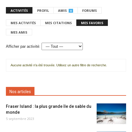
ACTIVITÉS
PROFIL
AMIS
FORUMS
0
MES ACTIVITÉS
MES CITATIONS
MES FAVORIS
MES AMIS
Afficher par activité:
Aucune activité n'a été trouvée. Utilisez un autre filtre de recherche.
Nos articles
Fraser Island : la plus grande île de sable du
monde
5 septembre 2023