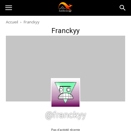
Australia-
Accueil
Franckyy
Franckyy
australie.com
@franckyy
Pas d’activité récente