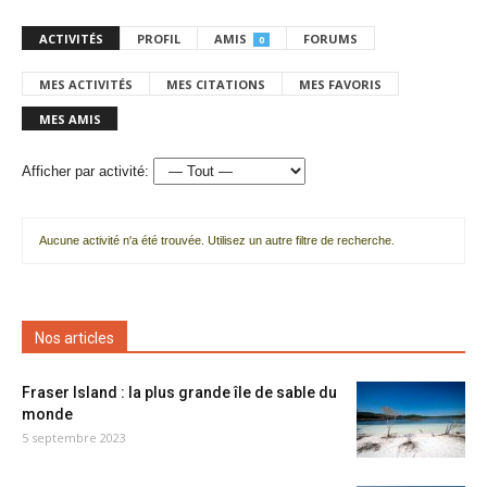
ACTIVITÉS
PROFIL
AMIS
FORUMS
0
MES ACTIVITÉS
MES CITATIONS
MES FAVORIS
MES AMIS
Afficher par activité:
Aucune activité n'a été trouvée. Utilisez un autre filtre de recherche.
Nos articles
Fraser Island : la plus grande île de sable du
monde
5 septembre 2023