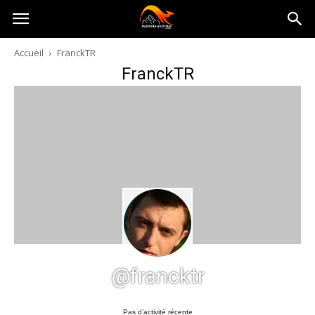
Australia-
Accueil
FranckTR
FranckTR
australie.com
@francktr
Pas d’activité récente