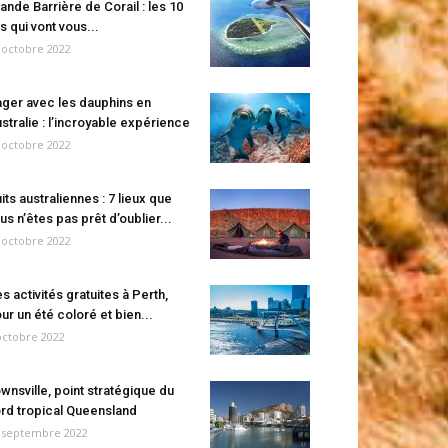
ande Barrière de Corail : les 10
es qui vont vous...
 octobre 2022
ger avec les dauphins en
stralie : l’incroyable expérience
 octobre 2022
its australiennes : 7 lieux que
us n’êtes pas prêt d’oublier...
 octobre 2022
s activités gratuites à Perth,
ur un été coloré et bien...
octobre 2022
wnsville, point stratégique du
rd tropical Queensland
 septembre 2022