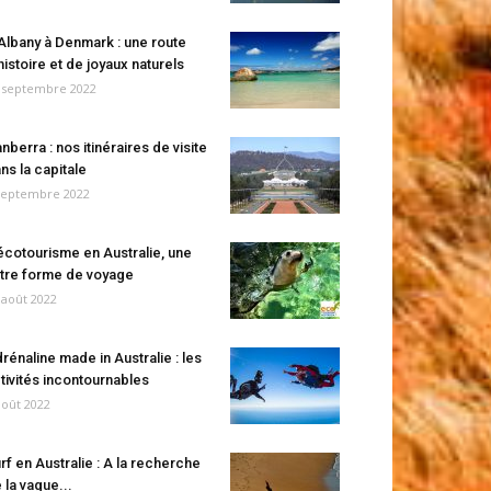
Albany à Denmark : une route
histoire et de joyaux naturels
 septembre 2022
nberra : nos itinéraires de visite
ns la capitale
septembre 2022
écotourisme en Australie, une
tre forme de voyage
 août 2022
rénaline made in Australie : les
tivités incontournables
août 2022
rf en Australie : A la recherche
 la vague...