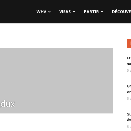
WHV
VISAS
PARTIR
DÉCOUVE
Fr
sa
5 
Gr
en
5 
_dux
Su
év
5 