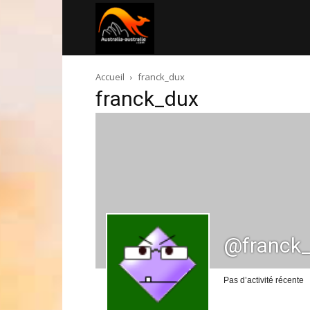
Australia-
Accueil
franck_dux
australie.com
franck_dux
@franck
Pas d’activité récente