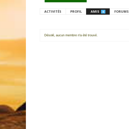
ACTIVITÉS
PROFIL
AMIS
FORUMS
0
Désolé, aucun membre n'a été trouvé.
Mes
amis