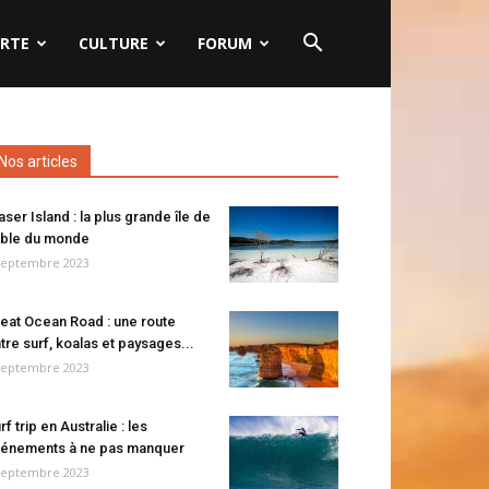
RTE
CULTURE
FORUM
Nos articles
aser Island : la plus grande île de
ble du monde
septembre 2023
eat Ocean Road : une route
tre surf, koalas et paysages...
septembre 2023
rf trip en Australie : les
énements à ne pas manquer
septembre 2023