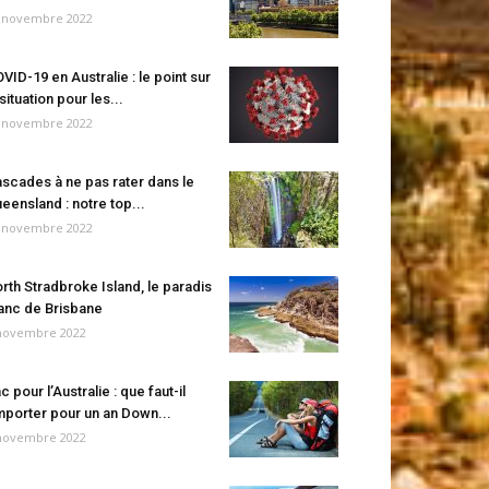
 novembre 2022
VID-19 en Australie : le point sur
 situation pour les...
 novembre 2022
scades à ne pas rater dans le
eensland : notre top...
 novembre 2022
rth Stradbroke Island, le paradis
anc de Brisbane
novembre 2022
c pour l’Australie : que faut-il
porter pour un an Down...
novembre 2022