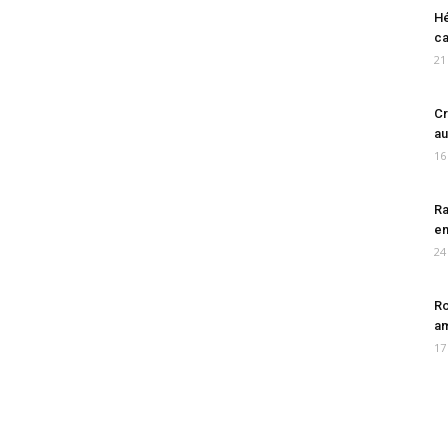
Hé
ca
21
Cr
au
16
Ra
en
24
Ro
am
17