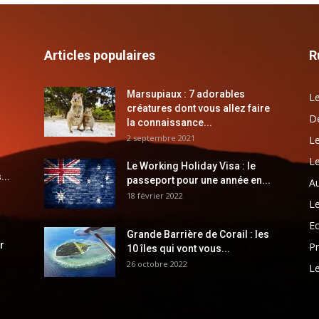
Articles populaires
R
Marsupiaux : 7 adorables
Le
créatures dont vous allez faire
Dé
la connaissance...
2 septembre 2021
Le
Le
Le Working Holiday Visa : le
...
passeport pour une année en...
Au
18 février 2022
Le
E
Grande Barrière de Corail : les
r
Pr
10 îles qui vont vous...
26 octobre 2022
Le