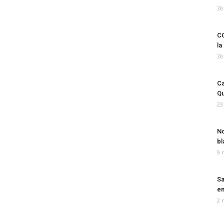
30
CO
la
30
Ca
Qu
23
No
bl
9 
Sa
em
2 