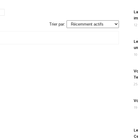
La
im
Trier par:
12
Le
un
10
Vo
Te
25
Vo
19
Le
Ce