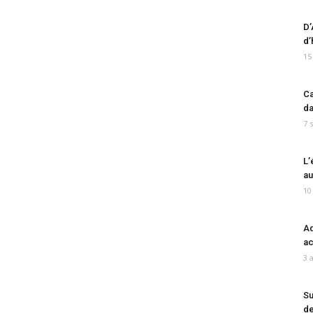
D’
d’
15
Ca
da
7 
L’
au
10
Ad
ac
3 
Su
de