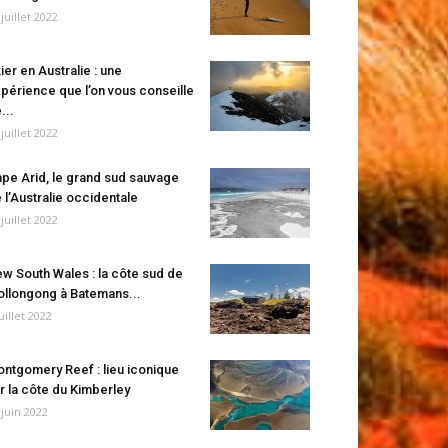
 juillet 2022
ier en Australie : une
périence que l’on vous conseille
...
 juillet 2022
pe Arid, le grand sud sauvage
 l’Australie occidentale
 juillet 2022
w South Wales : la côte sud de
llongong à Batemans...
juillet 2022
ntgomery Reef : lieu iconique
r la côte du Kimberley
 juin 2022