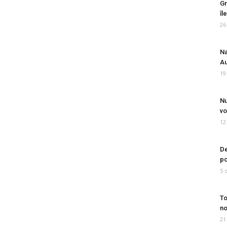
Gr
îl
26
Na
Au
19
Nu
vo
12
De
po
5 
To
no
21