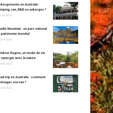
bergements en Australie :
mping, van, B&B ou auberges ?
 juin 2022
adle Mountain : un parc national
 patrimoine mondial
 juin 2022
inbow Region, un mode de vie
 synergie avec la nature
 mai 2022
ad trip en Australie : comment
énager son van ?
 mai 2022