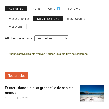
ACTIVITÉS
PROFIL
AMIS
FORUMS
0
MES ACTIVITÉS
MES CITATIONS
MES FAVORIS
MES AMIS
Afficher par activité:
Aucune activité n'a été trouvée. Utilisez un autre filtre de recherche.
Nos articles
Fraser Island : la plus grande île de sable du
monde
5 septembre 2023