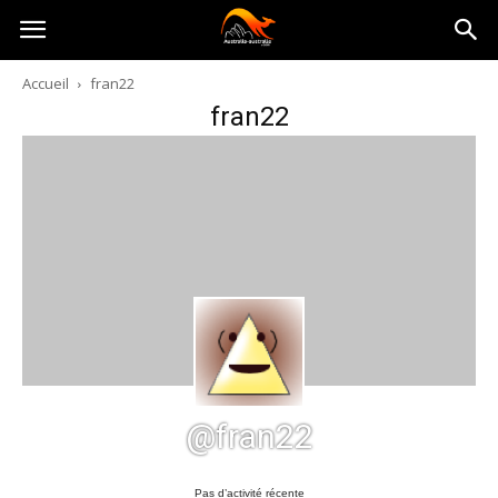
Australia-
Accueil
fran22
fran22
australie.com
@fran22
Pas d’activité récente