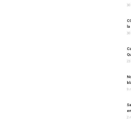
30
CO
la
30
Ca
Qu
23
No
bl
9 
Sa
em
2 