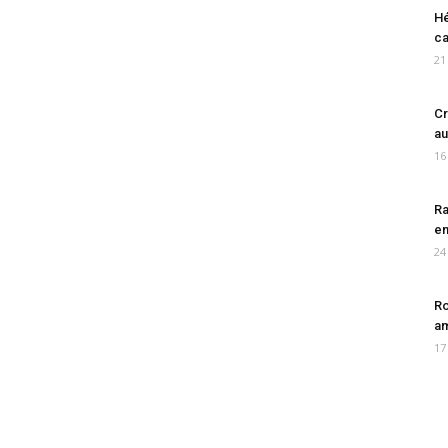
Hé
ca
21
Cr
au
16
Ra
en
24
Ro
am
17