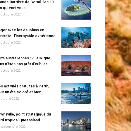
ande Barrière de Corail : les 10
es qui vont vous...
 octobre 2022
ger avec les dauphins en
stralie : l’incroyable expérience
 octobre 2022
its australiennes : 7 lieux que
us n’êtes pas prêt d’oublier...
 octobre 2022
s activités gratuites à Perth,
ur un été coloré et bien...
octobre 2022
wnsville, point stratégique du
rd tropical Queensland
 septembre 2022