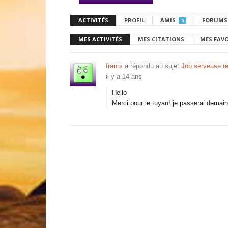
ACTIVITÉS
PROFIL
AMIS
FORUMS
0
MES ACTIVITÉS
MES CITATIONS
MES FAV
fran.s
a répondu au sujet
Job serveuse re
il y a 14 ans
Hello
Merci pour le tuyau! je passerai demain