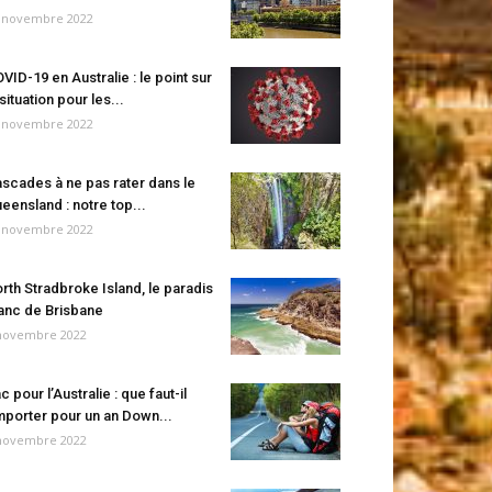
 novembre 2022
VID-19 en Australie : le point sur
 situation pour les...
 novembre 2022
scades à ne pas rater dans le
eensland : notre top...
 novembre 2022
rth Stradbroke Island, le paradis
anc de Brisbane
novembre 2022
c pour l’Australie : que faut-il
porter pour un an Down...
novembre 2022