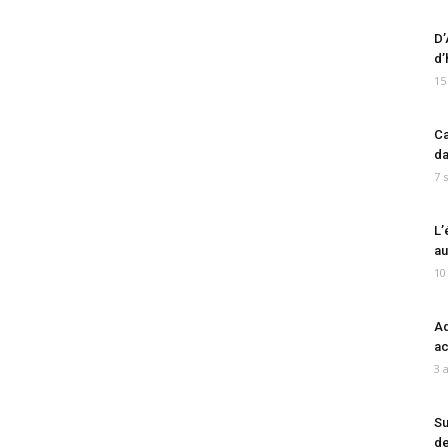
D’
d’
15
Ca
da
7 
L’
au
10
Ad
ac
3 
Su
de