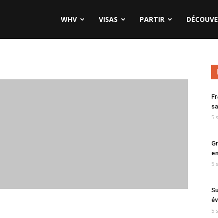
WHV
VISAS
PARTIR
DÉCOUVE
Fr
sa
5 
Gr
en
5 
Su
év
5 