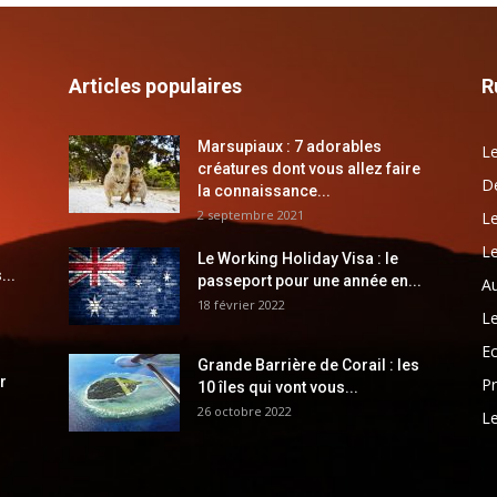
Articles populaires
R
Marsupiaux : 7 adorables
Le
créatures dont vous allez faire
Dé
la connaissance...
2 septembre 2021
Le
Le
Le Working Holiday Visa : le
...
passeport pour une année en...
Au
18 février 2022
Le
E
Grande Barrière de Corail : les
r
Pr
10 îles qui vont vous...
26 octobre 2022
Le