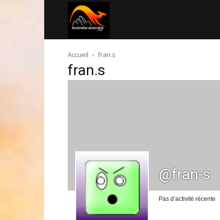
Australia-
Accueil
fran.s
australie.com
fran.s
@fran-s
Pas d’activité récente