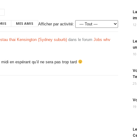
La
im
ORIS
MES AMIS
Afficher par activité:
12
stau thai Kensington (Sydney suburb)
dans le forum
Jobs whv
Le
un
10
 midi en espérant qu’il ne sera pas trop tard
Vo
Te
25
Vo
19
Le
Ce