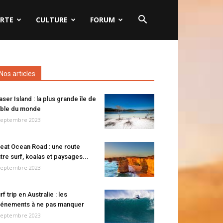
RTE
CULTURE
FORUM
Nos articles
aser Island : la plus grande île de
ble du monde
septembre 2023
eat Ocean Road : une route
tre surf, koalas et paysages...
septembre 2023
rf trip en Australie : les
énements à ne pas manquer
septembre 2023