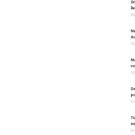
Gr
îl
26
Na
Au
19
Nu
vo
12
De
po
5 
To
no
21