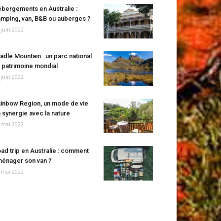
bergements en Australie :
mping, van, B&B ou auberges ?
 juin 2022
adle Mountain : un parc national
 patrimoine mondial
 juin 2022
inbow Region, un mode de vie
 synergie avec la nature
 mai 2022
ad trip en Australie : comment
énager son van ?
 mai 2022