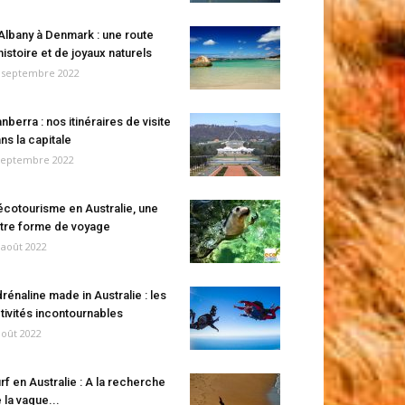
Albany à Denmark : une route
histoire et de joyaux naturels
 septembre 2022
nberra : nos itinéraires de visite
ns la capitale
septembre 2022
écotourisme en Australie, une
tre forme de voyage
 août 2022
rénaline made in Australie : les
tivités incontournables
août 2022
rf en Australie : A la recherche
 la vague...