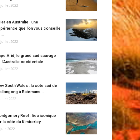
 juillet 2022
ier en Australie : une
périence que l’on vous conseille
...
 juillet 2022
pe Arid, le grand sud sauvage
 l’Australie occidentale
 juillet 2022
w South Wales : la côte sud de
llongong à Batemans...
juillet 2022
ntgomery Reef : lieu iconique
r la côte du Kimberley
 juin 2022