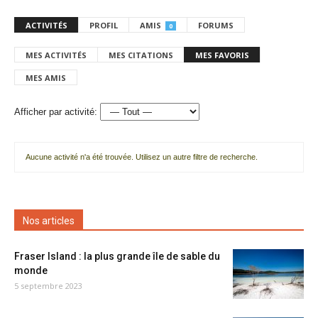
ACTIVITÉS
PROFIL
AMIS
FORUMS
0
MES ACTIVITÉS
MES CITATIONS
MES FAVORIS
MES AMIS
Afficher par activité:
Aucune activité n'a été trouvée. Utilisez un autre filtre de recherche.
Nos articles
Fraser Island : la plus grande île de sable du
monde
5 septembre 2023