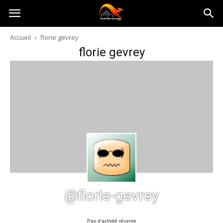
Australia-
Accueil
florie gevrey
florie gevrey
australie.com
@florie-gevrey
Pas d’activité récente