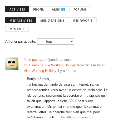
ACTIVITÉS
PROFIL
AMIS
FORUMS
0
MES ACTIVITÉS
MES CITATIONS
MES FAVORIS
MES AMIS
Afficher par activité:
florie gevrey
a répondu au sujet
Tout savoir sur le Working Holiday Visa
dans le forum
Visa Working Holiday
il y a 14 ans
Bonjour à tous,
j’ai fait ma demande de visa sur internet, j’ai du
prendre rendez-vous avec un centre de radiologie. Le
rdv est pris, seulement la secretaire m’a signalé qu’il
fallait que j’apporte la fiche 502-Chest x-ray
examination. Or, je n’ai imprimé que l’Examination
referral letter. Je cherche tant bien que mal pour
télécharger la fich…
En afficher davantage