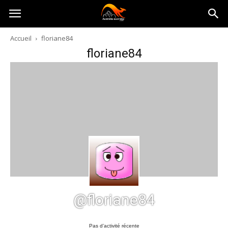
Australia-
Accueil
floriane84
floriane84
australie.com
@floriane84
Pas d’activité récente