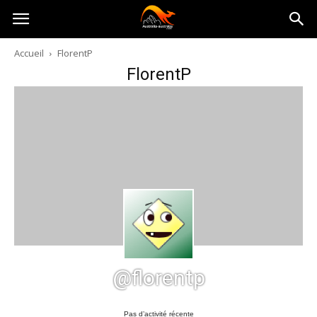
Australia-
Accueil
FlorentP
FlorentP
australie.com
@florentp
Pas d’activité récente