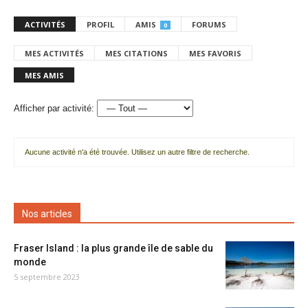
ACTIVITÉS
PROFIL
AMIS
FORUMS
0
MES ACTIVITÉS
MES CITATIONS
MES FAVORIS
MES AMIS
Afficher par activité:
Aucune activité n'a été trouvée. Utilisez un autre filtre de recherche.
Nos articles
Fraser Island : la plus grande île de sable du
monde
5 septembre 2023