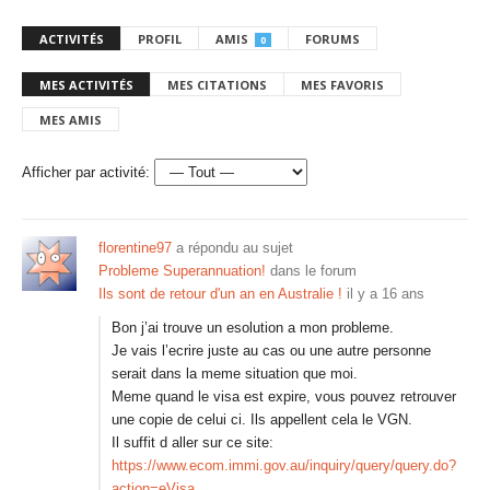
ACTIVITÉS
PROFIL
AMIS
FORUMS
0
MES ACTIVITÉS
MES CITATIONS
MES FAVORIS
MES AMIS
Afficher par activité:
florentine97
a répondu au sujet
Probleme Superannuation!
dans le forum
Ils sont de retour d'un an en Australie !
il y a 16 ans
Bon j’ai trouve un esolution a mon probleme.
Je vais l’ecrire juste au cas ou une autre personne
serait dans la meme situation que moi.
Meme quand le visa est expire, vous pouvez retrouver
une copie de celui ci. Ils appellent cela le VGN.
Il suffit d aller sur ce site:
https://www.ecom.immi.gov.au/inquiry/query/query.do?
action=eVisa