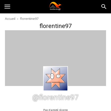
Australia-
Accueil
florentine97
florentine97
australie.com
@florentine97
Pas d’activité récente