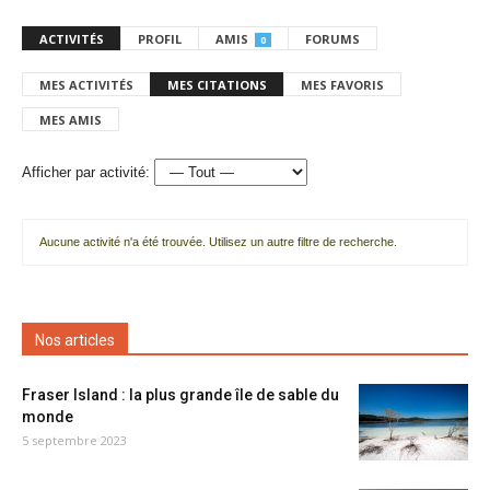
ACTIVITÉS
PROFIL
AMIS
FORUMS
0
MES ACTIVITÉS
MES CITATIONS
MES FAVORIS
MES AMIS
Afficher par activité:
Aucune activité n'a été trouvée. Utilisez un autre filtre de recherche.
Nos articles
Fraser Island : la plus grande île de sable du
monde
5 septembre 2023