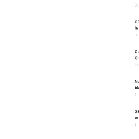
30
CO
la
30
Ca
Qu
23
No
bl
9 
Sa
em
2 