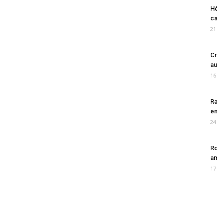
Hé
ca
21
Cr
au
16
Ra
en
24
Ro
am
17