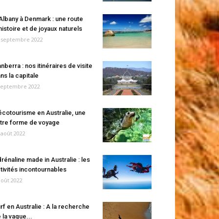
Albany à Denmark : une route
histoire et de joyaux naturels
 septembre 2022
nberra : nos itinéraires de visite
ns la capitale
septembre 2022
écotourisme en Australie, une
tre forme de voyage
 août 2022
rénaline made in Australie : les
tivités incontournables
août 2022
rf en Australie : A la recherche
 la vague...