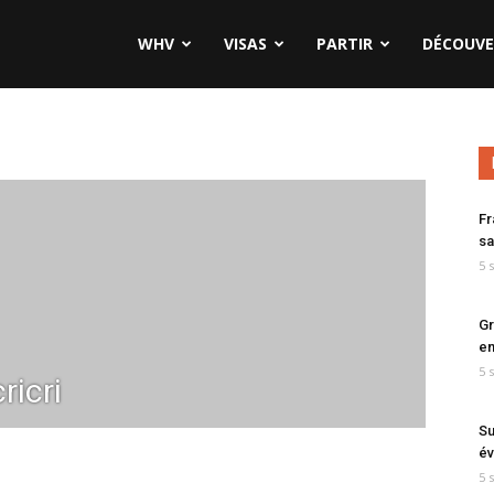
WHV
VISAS
PARTIR
DÉCOUVE
Fr
sa
5 
Gr
en
5 
ricri
Su
év
5 