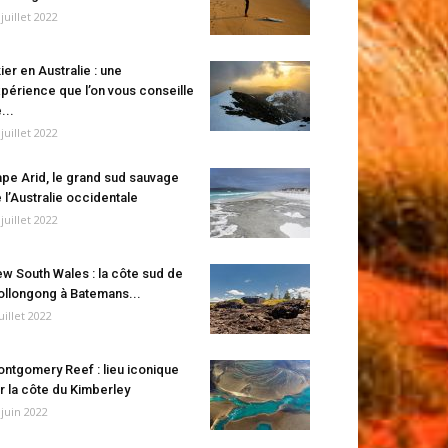
 juillet 2022
ier en Australie : une
périence que l’on vous conseille
...
 juillet 2022
pe Arid, le grand sud sauvage
 l’Australie occidentale
 juillet 2022
w South Wales : la côte sud de
llongong à Batemans...
juillet 2022
ntgomery Reef : lieu iconique
r la côte du Kimberley
 juin 2022