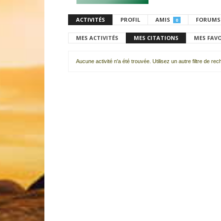
ACTIVITÉS
PROFIL
AMIS
FORUMS
0
MES ACTIVITÉS
MES CITATIONS
MES FAV
Aucune activité n'a été trouvée. Utilisez un autre filtre de re