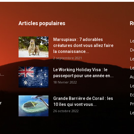
Articles populaires
R
Marsupiaux : 7 adorables
Le
créatures dont vous allez faire
Dé
la connaissance...
2 septembre 2021
Le
Le
Le Working Holiday Visa : le
...
passeport pour une année en...
Au
18 février 2022
Le
E
Grande Barrière de Corail : les
r
Pr
10 îles qui vont vous...
26 octobre 2022
Le