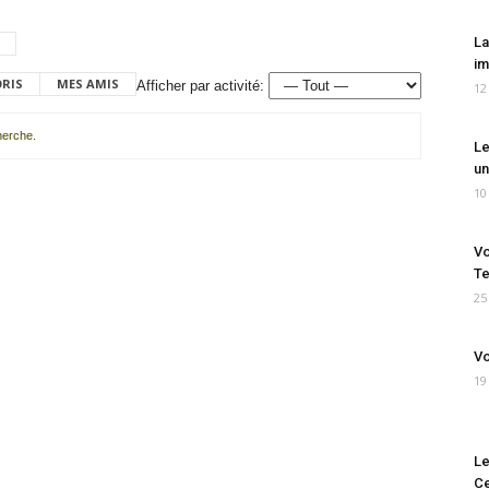
La
im
ORIS
MES AMIS
Afficher par activité:
12
cherche.
Le
un
10
Vo
Te
25
Vo
19
Le
Ce