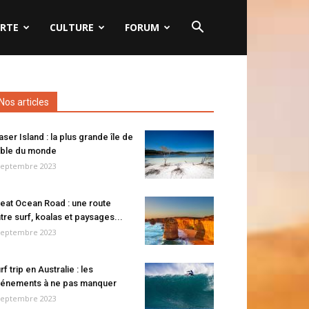
RTE
CULTURE
FORUM
Nos articles
aser Island : la plus grande île de
ble du monde
septembre 2023
eat Ocean Road : une route
tre surf, koalas et paysages...
septembre 2023
rf trip en Australie : les
énements à ne pas manquer
septembre 2023