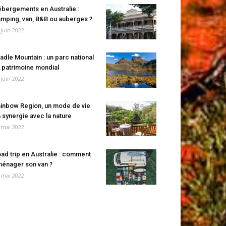
bergements en Australie :
mping, van, B&B ou auberges ?
 juin 2022
adle Mountain : un parc national
 patrimoine mondial
 juin 2022
inbow Region, un mode de vie
 synergie avec la nature
 mai 2022
ad trip en Australie : comment
énager son van ?
 mai 2022