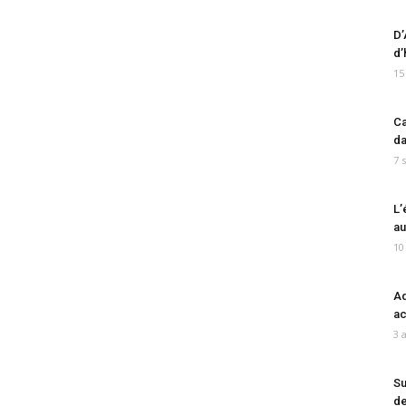
D’
d’
15
Ca
da
7 
L’
au
10
Ad
ac
3 
Su
de