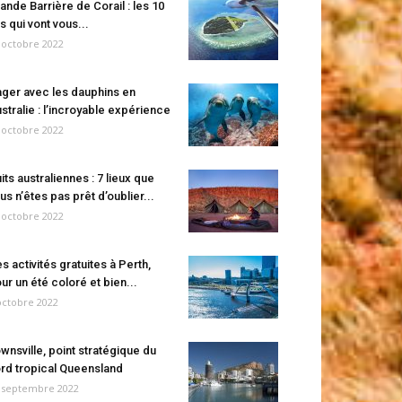
ande Barrière de Corail : les 10
es qui vont vous...
 octobre 2022
ger avec les dauphins en
stralie : l’incroyable expérience
 octobre 2022
its australiennes : 7 lieux que
us n’êtes pas prêt d’oublier...
 octobre 2022
s activités gratuites à Perth,
ur un été coloré et bien...
octobre 2022
wnsville, point stratégique du
rd tropical Queensland
 septembre 2022