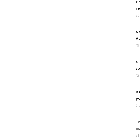
Gr
îl
26
Na
Au
19
Nu
vo
12
De
po
5 
To
no
21