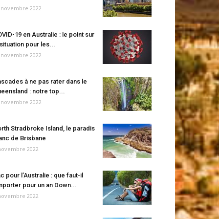
 novembre 2022
VID-19 en Australie : le point sur
 situation pour les...
 novembre 2022
scades à ne pas rater dans le
eensland : notre top...
 novembre 2022
rth Stradbroke Island, le paradis
anc de Brisbane
novembre 2022
c pour l’Australie : que faut-il
porter pour un an Down...
novembre 2022