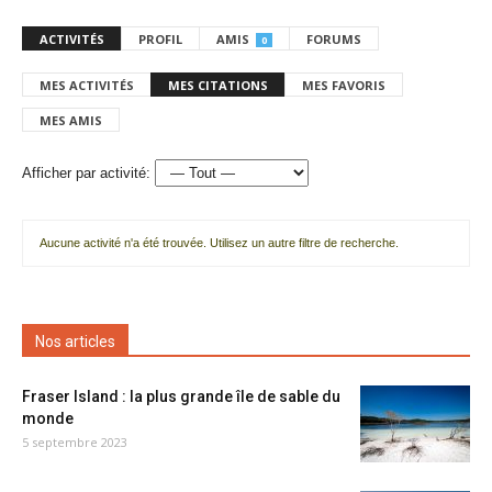
ACTIVITÉS
PROFIL
AMIS
FORUMS
0
MES ACTIVITÉS
MES CITATIONS
MES FAVORIS
MES AMIS
Afficher par activité:
Aucune activité n'a été trouvée. Utilisez un autre filtre de recherche.
Nos articles
Fraser Island : la plus grande île de sable du
monde
5 septembre 2023