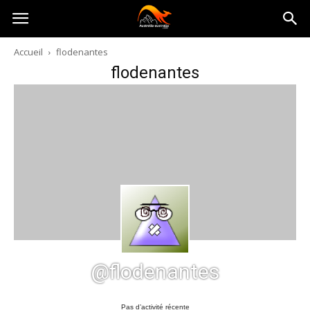
Australia-
Accueil
flodenantes
flodenantes
australie.com
@flodenantes
Pas d’activité récente