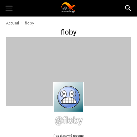
Australia-
Accueil
floby
floby
australie.com
@floby
Pas d’activité récente