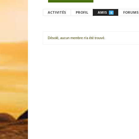
ACTIVITÉS
PROFIL
AMIS
FORUMS
0
Désolé, aucun membre n'a été trouvé.
Mes
amis