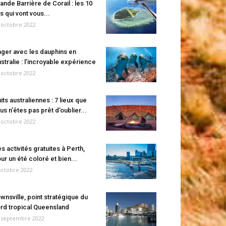
ande Barrière de Corail : les 10
es qui vont vous...
 octobre 2022
ger avec les dauphins en
stralie : l’incroyable expérience
 octobre 2022
its australiennes : 7 lieux que
us n’êtes pas prêt d’oublier...
 octobre 2022
s activités gratuites à Perth,
ur un été coloré et bien...
octobre 2022
wnsville, point stratégique du
rd tropical Queensland
 septembre 2022