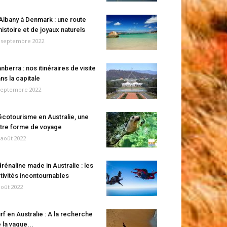
Albany à Denmark : une route
histoire et de joyaux naturels
 septembre 2022
nberra : nos itinéraires de visite
ns la capitale
septembre 2022
écotourisme en Australie, une
tre forme de voyage
 août 2022
rénaline made in Australie : les
tivités incontournables
août 2022
rf en Australie : A la recherche
 la vague...