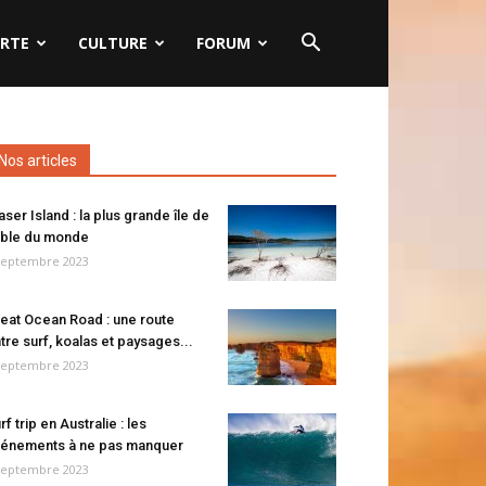
RTE
CULTURE
FORUM
Nos articles
aser Island : la plus grande île de
ble du monde
septembre 2023
eat Ocean Road : une route
tre surf, koalas et paysages...
septembre 2023
rf trip en Australie : les
énements à ne pas manquer
septembre 2023