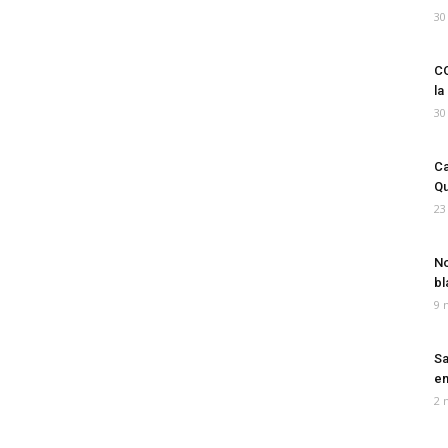
30
CO
la
30
Ca
Qu
23
No
bl
9 
Sa
em
2 