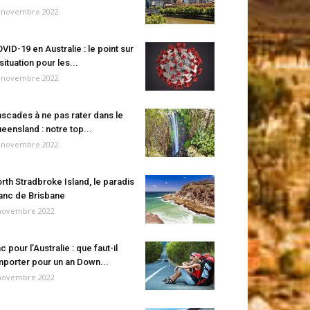
 novembre 2022
VID-19 en Australie : le point sur
 situation pour les...
 novembre 2022
scades à ne pas rater dans le
eensland : notre top...
 novembre 2022
rth Stradbroke Island, le paradis
anc de Brisbane
novembre 2022
c pour l’Australie : que faut-il
porter pour un an Down...
novembre 2022