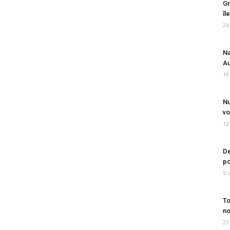
Gr
îl
26
Na
Au
19
Nu
vo
12
De
po
5 
To
no
21