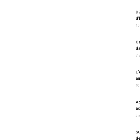
D’
d’
15
Ca
da
7 
L’
au
10
Ad
ac
3 
Su
de