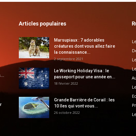
Articles populaires
R
Marsupiaux : 7 adorables
Le
créatures dont vous allez faire
Dé
la connaissance...
2 septembre 2021
Le
Le
Le Working Holiday Visa : le
...
passeport pour une année en...
Au
18 février 2022
Le
E
Grande Barrière de Corail : les
r
Pr
10 îles qui vont vous...
26 octobre 2022
Le