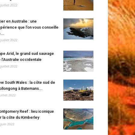
 juillet 2022
ier en Australie : une
périence que l’on vous conseille
...
 juillet 2022
pe Arid, le grand sud sauvage
 l’Australie occidentale
 juillet 2022
w South Wales : la côte sud de
llongong à Batemans...
juillet 2022
ntgomery Reef : lieu iconique
r la côte du Kimberley
 juin 2022