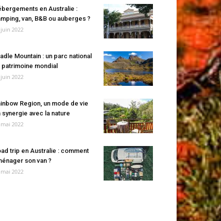
bergements en Australie :
mping, van, B&B ou auberges ?
 juin 2022
adle Mountain : un parc national
 patrimoine mondial
 juin 2022
inbow Region, un mode de vie
 synergie avec la nature
 mai 2022
ad trip en Australie : comment
énager son van ?
 mai 2022