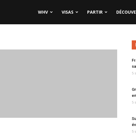
WHV
VISAS
PARTIR
DÉCOUVE
Fr
sa
5 
Gr
en
5 
Su
év
5 