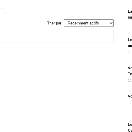
La
im
Trier par:
12
Le
un
10
Vo
Te
25
Vo
19
Le
Ce