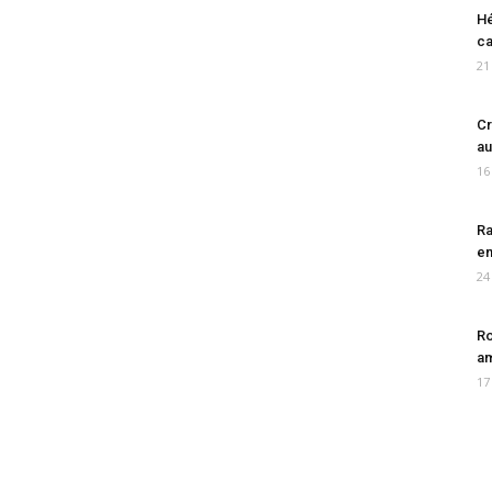
Hé
ca
21
Cr
au
16
Ra
en
24
Ro
am
17