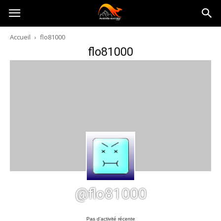
Australia-
Accueil
flo81000
flo81000
australie.com
@flo81000
Pas d’activité récente