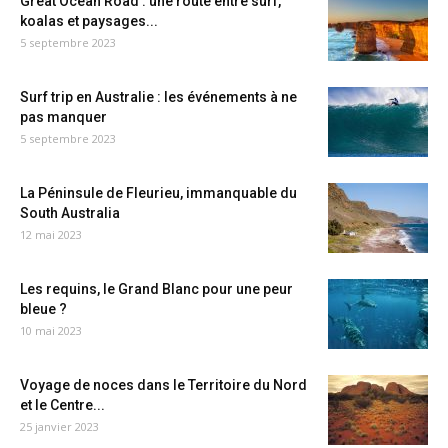
Great Ocean Road : une route entre surf,
koalas et paysages...
5 septembre 2023
Surf trip en Australie : les événements à ne
pas manquer
5 septembre 2023
La Péninsule de Fleurieu, immanquable du
South Australia
12 mai 2023
Les requins, le Grand Blanc pour une peur
bleue ?
10 mai 2023
Voyage de noces dans le Territoire du Nord
et le Centre...
25 janvier 2023