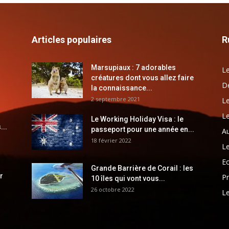
Articles populaires
R
Marsupiaux : 7 adorables
Le
créatures dont vous allez faire
Dé
la connaissance...
2 septembre 2021
Le
Le
Le Working Holiday Visa : le
...
passeport pour une année en...
Au
18 février 2022
Le
E
Grande Barrière de Corail : les
r
Pr
10 îles qui vont vous...
26 octobre 2022
Le