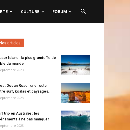
RTE
CULTURE
FORUM
Nos articles
aser Island : la plus grande île de
ble du monde
septembre 2023
eat Ocean Road : une route
tre surf, koalas et paysages...
septembre 2023
rf trip en Australie : les
énements à ne pas manquer
septembre 2023