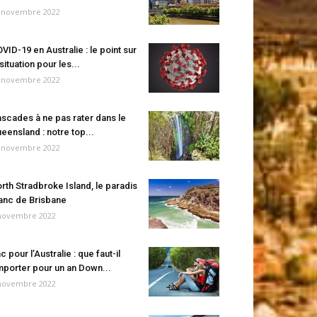
 novembre 2022
VID-19 en Australie : le point sur
 situation pour les...
 novembre 2022
scades à ne pas rater dans le
eensland : notre top...
 novembre 2022
rth Stradbroke Island, le paradis
anc de Brisbane
novembre 2022
c pour l’Australie : que faut-il
porter pour un an Down...
novembre 2022