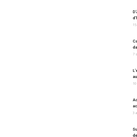
D’
d’
15
Ca
da
7 
L’
au
10
Ad
ac
3 
Su
de