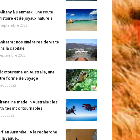
Albany à Denmark : une route
histoire et de joyaux naturels
 septembre 2022
nberra : nos itinéraires de visite
ns la capitale
septembre 2022
écotourisme en Australie, une
tre forme de voyage
 août 2022
rénaline made in Australie : les
tivités incontournables
août 2022
rf en Australie : A la recherche
 la vague...