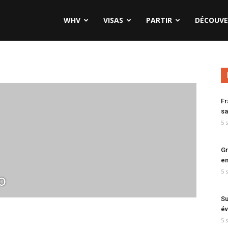
WHV
VISAS
PARTIR
DÉCOUVE
Fr
sa
5 
Gr
en
5 
o
Su
év
5 