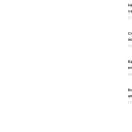
Hé
ca
21
Cr
au
16
Ra
en
24
Ro
am
17