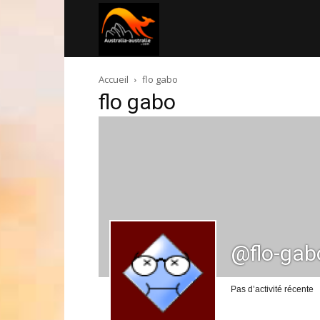
Australia-
Accueil
flo gabo
australie.com
flo gabo
@flo-gab
Pas d’activité récente