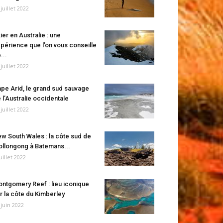
 juillet 2022
ier en Australie : une
périence que l’on vous conseille
...
 juillet 2022
pe Arid, le grand sud sauvage
 l’Australie occidentale
 juillet 2022
w South Wales : la côte sud de
llongong à Batemans...
juillet 2022
ntgomery Reef : lieu iconique
r la côte du Kimberley
 juin 2022