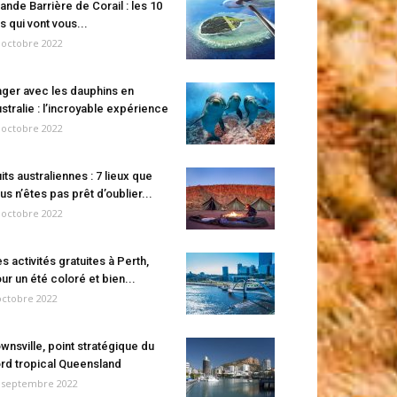
ande Barrière de Corail : les 10
es qui vont vous...
 octobre 2022
ger avec les dauphins en
stralie : l’incroyable expérience
 octobre 2022
its australiennes : 7 lieux que
us n’êtes pas prêt d’oublier...
 octobre 2022
s activités gratuites à Perth,
ur un été coloré et bien...
octobre 2022
wnsville, point stratégique du
rd tropical Queensland
 septembre 2022