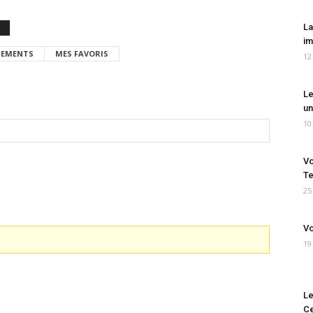
La
im
EMENTS
MES FAVORIS
12
Le
un
10
Vo
Te
25
Vo
19
Le
Ce