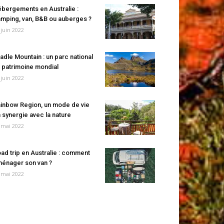
bergements en Australie :
mping, van, B&B ou auberges ?
 juin 2022
adle Mountain : un parc national
 patrimoine mondial
 juin 2022
inbow Region, un mode de vie
 synergie avec la nature
 mai 2022
ad trip en Australie : comment
énager son van ?
 mai 2022