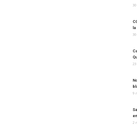
30
CO
la
30
Ca
Qu
23
No
bl
9 
Sa
em
2 