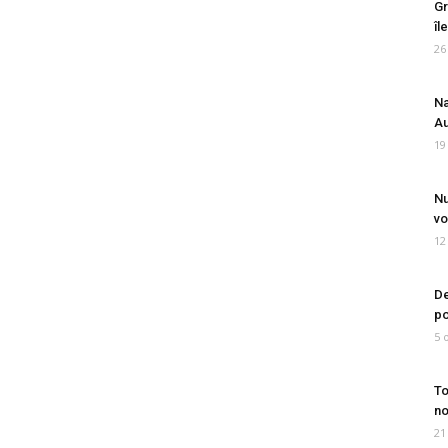
Gr
îl
26
Na
Au
19
Nu
vo
12
De
po
5 
To
no
21