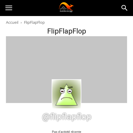
Australia-
Accueil
FlipFlapFlop
FlipFlapFlop
australie.com
@flipflapflop
Pas d’activité récente