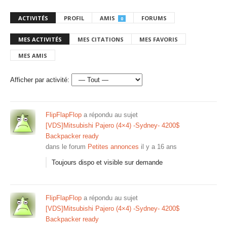
ACTIVITÉS
PROFIL
AMIS
FORUMS
0
MES ACTIVITÉS
MES CITATIONS
MES FAVORIS
MES AMIS
Afficher par activité:
FlipFlapFlop
a répondu au sujet
[VDS]Mitsubishi Pajero (4×4) -Sydney- 4200$
Backpacker ready
dans le forum
Petites annonces
il y a 16 ans
Toujours dispo et visible sur demande
FlipFlapFlop
a répondu au sujet
[VDS]Mitsubishi Pajero (4×4) -Sydney- 4200$
Backpacker ready