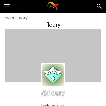
Australia-
Accueil
fleury
fleury
australie.com
@fleury
Pas d’activité récente