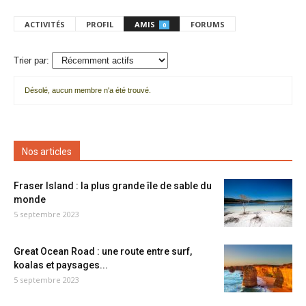
ACTIVITÉS
PROFIL
AMIS
FORUMS
0
Trier par:
Désolé, aucun membre n'a été trouvé.
Mes
amis
Nos articles
Fraser Island : la plus grande île de sable du
monde
5 septembre 2023
Great Ocean Road : une route entre surf,
koalas et paysages...
5 septembre 2023