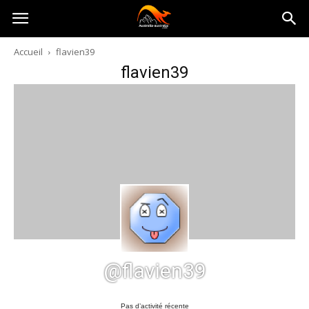
Australia-
Accueil
flavien39
flavien39
australie.com
@flavien39
Pas d’activité récente