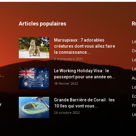
Articles populaires
R
Marsupiaux : 7 adorables
Le
créatures dont vous allez faire
Dé
la connaissance...
2 septembre 2021
Le
Le
Le Working Holiday Visa : le
...
passeport pour une année en...
Au
18 février 2022
Le
E
Grande Barrière de Corail : les
r
Pr
10 îles qui vont vous...
26 octobre 2022
Le