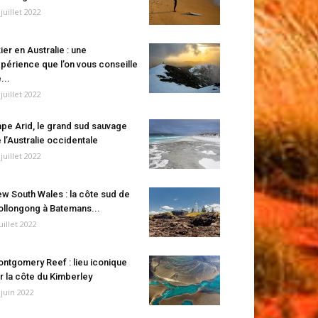
 juillet 2022
ier en Australie : une
périence que l’on vous conseille
...
 juillet 2022
pe Arid, le grand sud sauvage
 l’Australie occidentale
 juillet 2022
w South Wales : la côte sud de
llongong à Batemans...
juillet 2022
ntgomery Reef : lieu iconique
r la côte du Kimberley
 juin 2022