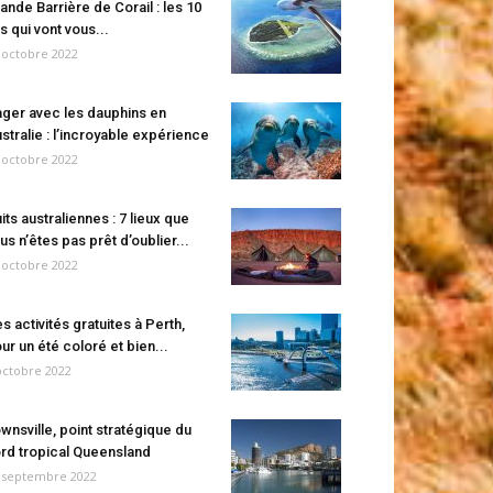
ande Barrière de Corail : les 10
es qui vont vous...
 octobre 2022
ger avec les dauphins en
stralie : l’incroyable expérience
 octobre 2022
its australiennes : 7 lieux que
us n’êtes pas prêt d’oublier...
 octobre 2022
s activités gratuites à Perth,
ur un été coloré et bien...
octobre 2022
wnsville, point stratégique du
rd tropical Queensland
 septembre 2022