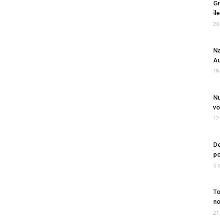
Gr
îl
26
Na
Au
19
Nu
vo
12
De
po
5 
To
no
21