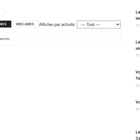
La
im
ORIS
MES AMIS
Afficher par activité:
12
cherche.
Le
un
10
Vo
Te
25
Vo
19
Le
Ce