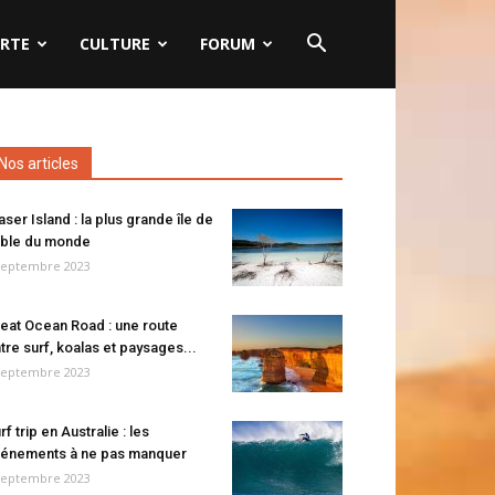
RTE
CULTURE
FORUM
Nos articles
aser Island : la plus grande île de
ble du monde
septembre 2023
eat Ocean Road : une route
tre surf, koalas et paysages...
septembre 2023
rf trip en Australie : les
énements à ne pas manquer
septembre 2023