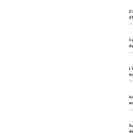
D’
d’
15
Ca
da
7 
L’
au
10
Ad
ac
3 
Su
de