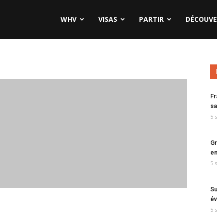
WHV
VISAS
PARTIR
DÉCOUVE
Fr
sa
5 
Gr
en
5 
Su
év
5 