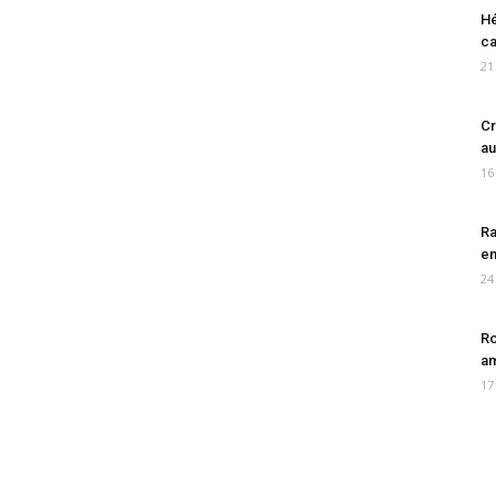
Hé
ca
21
Cr
au
16
Ra
en
24
Ro
am
17