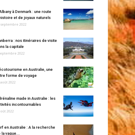
Albany à Denmark : une route
histoire et de joyaux naturels
 septembre 2022
nberra : nos itinéraires de visite
ns la capitale
septembre 2022
écotourisme en Australie, une
tre forme de voyage
 août 2022
rénaline made in Australie : les
tivités incontournables
août 2022
rf en Australie : A la recherche
 la vague...