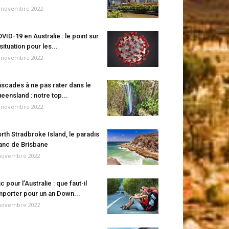
 novembre 2022
VID-19 en Australie : le point sur
 situation pour les...
 novembre 2022
scades à ne pas rater dans le
eensland : notre top...
 novembre 2022
rth Stradbroke Island, le paradis
anc de Brisbane
novembre 2022
c pour l’Australie : que faut-il
porter pour un an Down...
novembre 2022