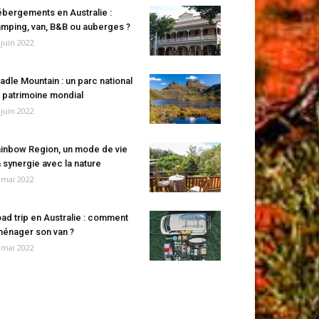
bergements en Australie :
mping, van, B&B ou auberges ?
 juin 2022
adle Mountain : un parc national
 patrimoine mondial
 juin 2022
inbow Region, un mode de vie
 synergie avec la nature
 mai 2022
ad trip en Australie : comment
énager son van ?
 mai 2022