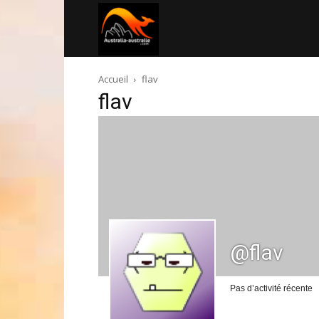
Australia-
Accueil
flav
australie.com
flav
@flav
Pas d’activité récente