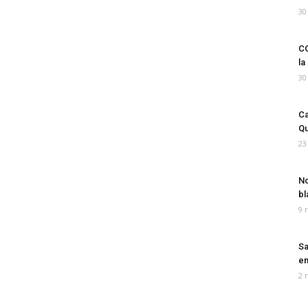
30
CO
la
30
Ca
Qu
23
No
bl
9 
Sa
em
2 