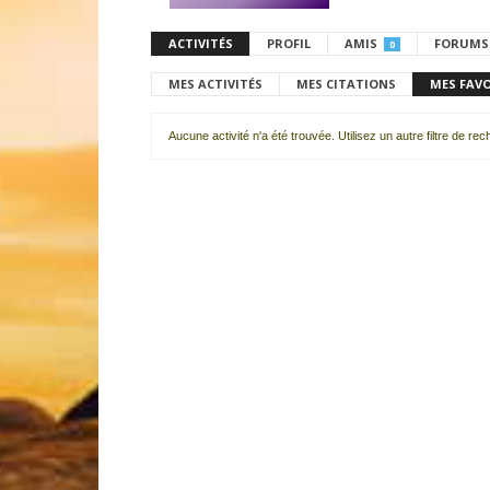
ACTIVITÉS
PROFIL
AMIS
FORUMS
0
MES ACTIVITÉS
MES CITATIONS
MES FAV
Aucune activité n'a été trouvée. Utilisez un autre filtre de re