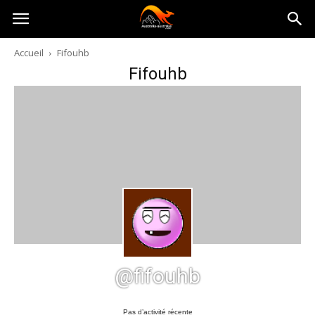
Australia-
Accueil
Fifouhb
Fifouhb
australie.com
@fifouhb
Pas d’activité récente