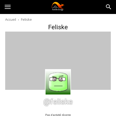
Australia-
Accueil
Feliske
Feliske
australie.com
@feliske
Pas d’activité récente