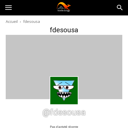
Australia-
Accueil
fdesousa
fdesousa
australie.com
@fdesousa
Pas d’activité récente