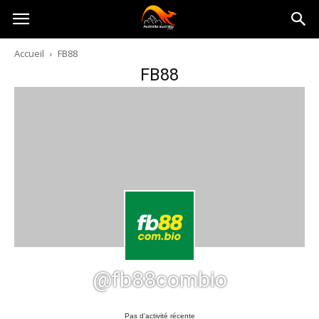
Australia-
Accueil
FB88
FB88
australie.com
@fb88combio
Pas d’activité récente