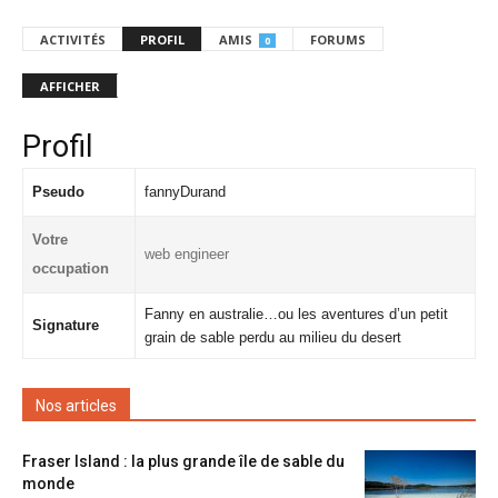
ACTIVITÉS
PROFIL
AMIS
FORUMS
0
AFFICHER
Profil
Pseudo
fannyDurand
Votre
web engineer
occupation
Fanny en australie…ou les aventures d’un petit
Signature
grain de sable perdu au milieu du desert
Nos articles
Fraser Island : la plus grande île de sable du
monde