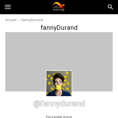
Australia-
Accueil
fannyDurand
fannyDurand
australie.com
@fannydurand
Pas d’activité récente