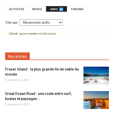
ACTIVITÉS
PROFIL
AMIS
FORUMS
0
Trier par:
Désolé, aucun membre n'a été trouvé.
Mes
amis
Nos articles
Fraser Island : la plus grande île de sable du
monde
5 septembre 2023
Great Ocean Road : une route entre surf,
koalas et paysages...
5 septembre 2023