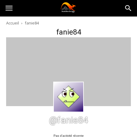
Australia-
Accueil
fanie84
fanie84
australie.com
@fanie84
Pas d’activité récente