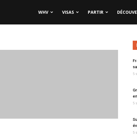
WHV
VISAS
PARTIR
DÉCOUVE
Fr
sa
5 
Gr
en
5 
Su
év
5 