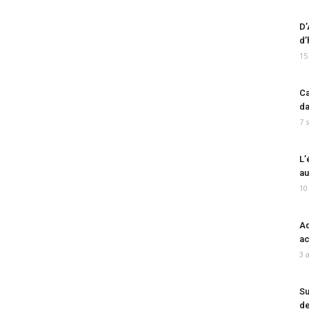
D’
d’
15
Ca
da
7 
L’
au
10
Ad
ac
3 
Su
de