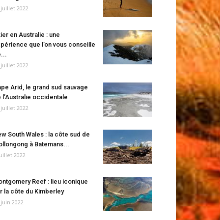
 juillet 2022
ier en Australie : une
périence que l’on vous conseille
...
 juillet 2022
pe Arid, le grand sud sauvage
 l’Australie occidentale
 juillet 2022
w South Wales : la côte sud de
llongong à Batemans...
juillet 2022
ntgomery Reef : lieu iconique
r la côte du Kimberley
 juin 2022