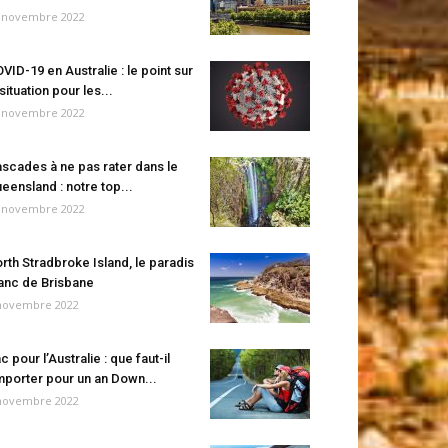
 novembre 2022
VID-19 en Australie : le point sur
 situation pour les...
 novembre 2022
scades à ne pas rater dans le
eensland : notre top...
 novembre 2022
rth Stradbroke Island, le paradis
anc de Brisbane
novembre 2022
c pour l’Australie : que faut-il
porter pour un an Down...
novembre 2022