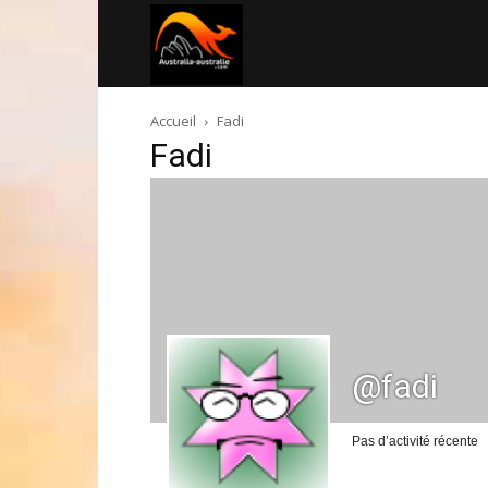
Australia-
Accueil
Fadi
australie.com
Fadi
@fadi
Pas d’activité récente