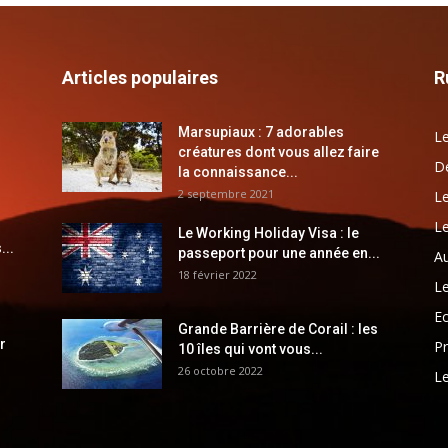
Articles populaires
R
Marsupiaux : 7 adorables
Le
créatures dont vous allez faire
Dé
la connaissance...
2 septembre 2021
Le
Le
Le Working Holiday Visa : le
...
passeport pour une année en...
Au
18 février 2022
Le
E
Grande Barrière de Corail : les
r
Pr
10 îles qui vont vous...
26 octobre 2022
Le