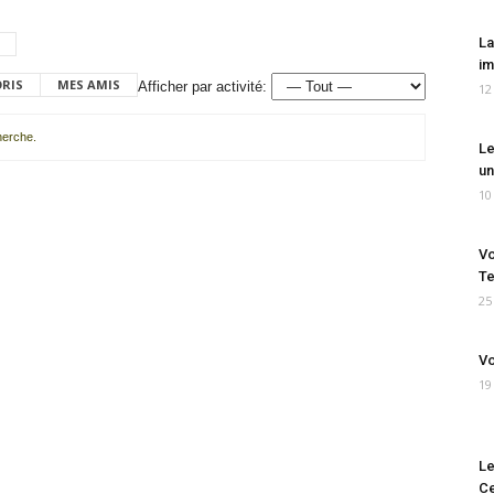
La
im
ORIS
MES AMIS
Afficher par activité:
12
cherche.
Le
un
10
Vo
Te
25
Vo
19
Le
Ce