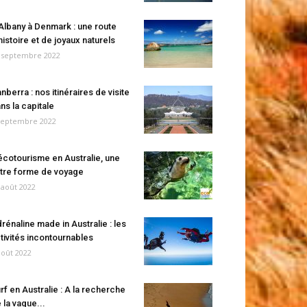
Albany à Denmark : une route
histoire et de joyaux naturels
 septembre 2022
nberra : nos itinéraires de visite
ns la capitale
septembre 2022
écotourisme en Australie, une
tre forme de voyage
 août 2022
rénaline made in Australie : les
tivités incontournables
août 2022
rf en Australie : A la recherche
 la vague...