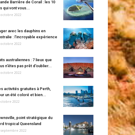
ande Barrière de Corail : les 10
es qui vont vous...
 octobre 2022
ger avec les dauphins en
stralie : l’incroyable expérience
 octobre 2022
its australiennes : 7 lieux que
us n’êtes pas prêt d’oublier...
 octobre 2022
s activités gratuites à Perth,
ur un été coloré et bien...
octobre 2022
wnsville, point stratégique du
rd tropical Queensland
 septembre 2022