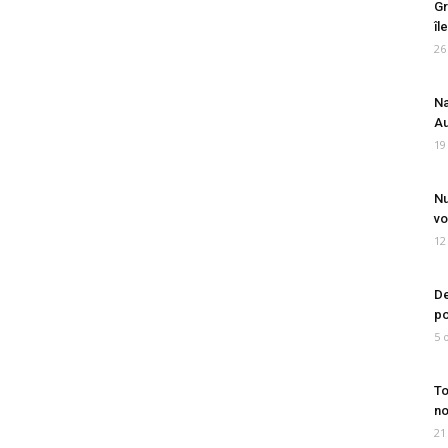
Gr
îl
26
Na
Au
19
Nu
vo
12
De
po
5 
To
no
21