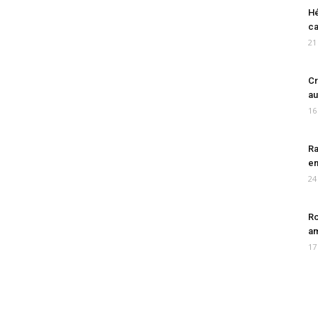
Hé
ca
21
Cr
au
16
Ra
en
24
Ro
am
17