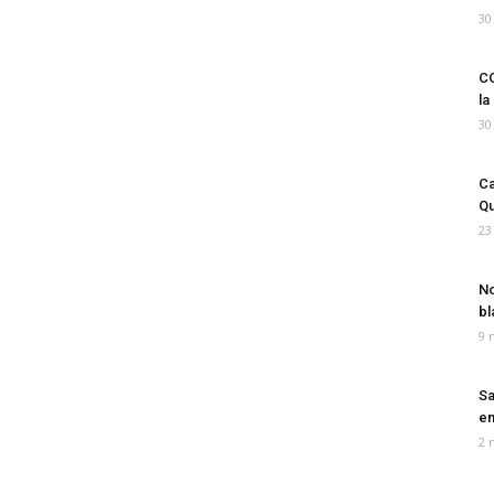
30
CO
la
30
Ca
Qu
23
No
bl
9 
Sa
em
2 