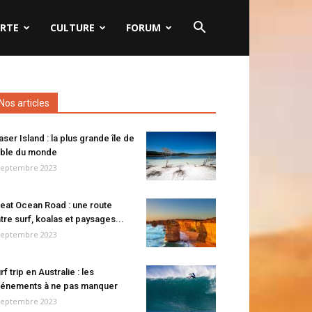
RTE
CULTURE
FORUM
Nos articles
aser Island : la plus grande île de
ble du monde
septembre 2023
eat Ocean Road : une route
tre surf, koalas et paysages...
septembre 2023
rf trip en Australie : les
énements à ne pas manquer
septembre 2023