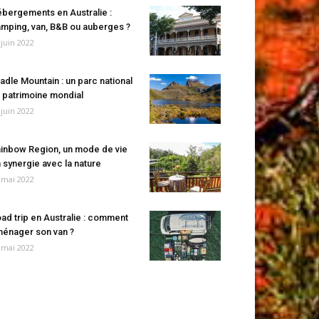
bergements en Australie :
mping, van, B&B ou auberges ?
 juin 2022
adle Mountain : un parc national
 patrimoine mondial
 juin 2022
inbow Region, un mode de vie
 synergie avec la nature
 mai 2022
ad trip en Australie : comment
énager son van ?
 mai 2022