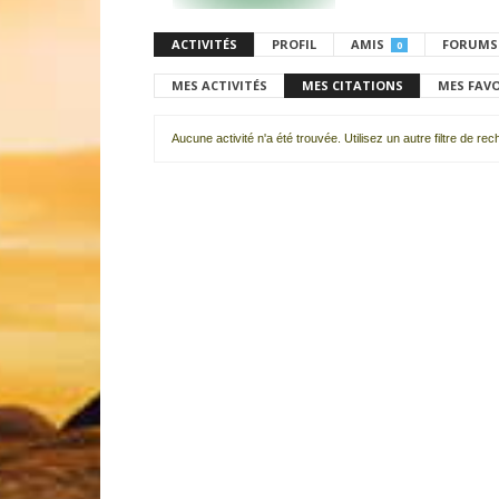
ACTIVITÉS
PROFIL
AMIS
FORUMS
0
MES ACTIVITÉS
MES CITATIONS
MES FAV
Aucune activité n'a été trouvée. Utilisez un autre filtre de re