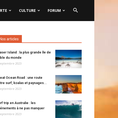
RTE
CULTURE
FORUM
Nos articles
aser Island : la plus grande île de
ble du monde
septembre 2023
eat Ocean Road : une route
tre surf, koalas et paysages...
septembre 2023
rf trip en Australie : les
énements à ne pas manquer
septembre 2023