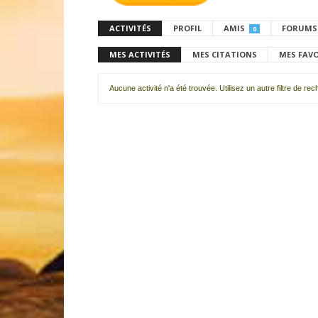
ACTIVITÉS
PROFIL
AMIS
FORUMS
0
MES ACTIVITÉS
MES CITATIONS
MES FAV
Aucune activité n'a été trouvée. Utilisez un autre filtre de re