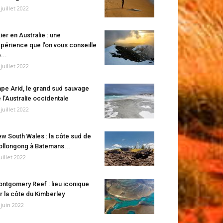
 juillet 2022
ier en Australie : une
périence que l’on vous conseille
...
 juillet 2022
pe Arid, le grand sud sauvage
 l’Australie occidentale
 juillet 2022
w South Wales : la côte sud de
llongong à Batemans...
juillet 2022
ntgomery Reef : lieu iconique
r la côte du Kimberley
 juin 2022