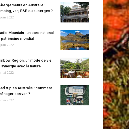
bergements en Australie :
mping, van, B&B ou auberges ?
 juin 2022
adle Mountain : un parc national
 patrimoine mondial
 juin 2022
inbow Region, un mode de vie
 synergie avec la nature
 mai 2022
ad trip en Australie : comment
énager son van ?
 mai 2022