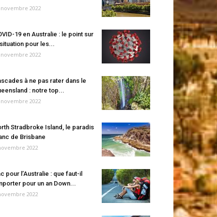
 novembre 2022
VID-19 en Australie : le point sur
 situation pour les...
 novembre 2022
scades à ne pas rater dans le
eensland : notre top...
 novembre 2022
rth Stradbroke Island, le paradis
anc de Brisbane
novembre 2022
c pour l’Australie : que faut-il
porter pour un an Down...
novembre 2022