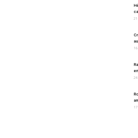
Hé
ca
21
Cr
au
16
Ra
en
24
Ro
am
17