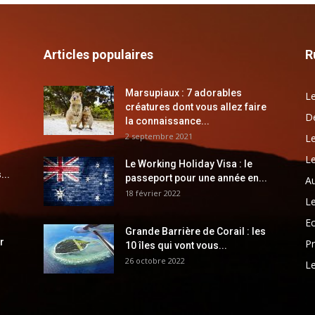
Articles populaires
R
Marsupiaux : 7 adorables
Le
créatures dont vous allez faire
Dé
la connaissance...
2 septembre 2021
Le
Le
Le Working Holiday Visa : le
...
passeport pour une année en...
Au
18 février 2022
Le
E
Grande Barrière de Corail : les
r
Pr
10 îles qui vont vous...
26 octobre 2022
Le