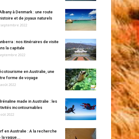
Albany à Denmark : une route
histoire et de joyaux naturels
 septembre 2022
nberra : nos itinéraires de visite
ns la capitale
septembre 2022
écotourisme en Australie, une
tre forme de voyage
 août 2022
rénaline made in Australie : les
tivités incontournables
août 2022
rf en Australie : A la recherche
 la vague...