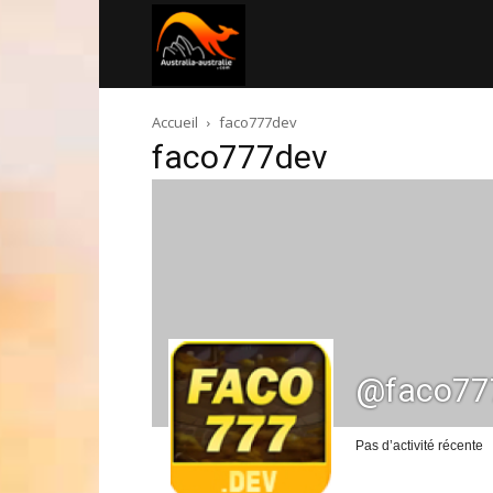
Australia-
Accueil
faco777dev
australie.com
faco777dev
@faco77
Pas d’activité récente