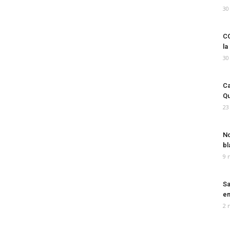
30
CO
la
30
Ca
Qu
23
No
bl
9 
Sa
em
2 