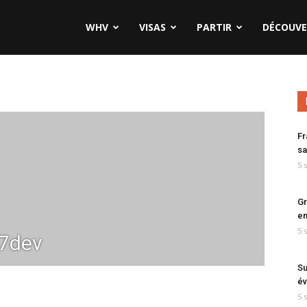
WHV
VISAS
PARTIR
DÉCOUVE
Fr
sa
5 
Gr
en
5 
7dev
Su
év
5 