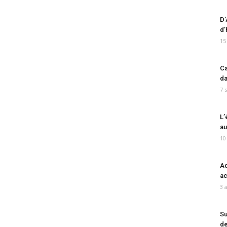
D’
d’
15
Ca
da
7 
L’
au
10
Ad
ac
3 
Su
de