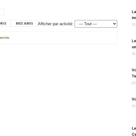
La
im
ORIS
MES AMIS
Afficher par activité:
12
cherche.
Le
un
10
Vo
Te
25
Vo
19
Le
Ce