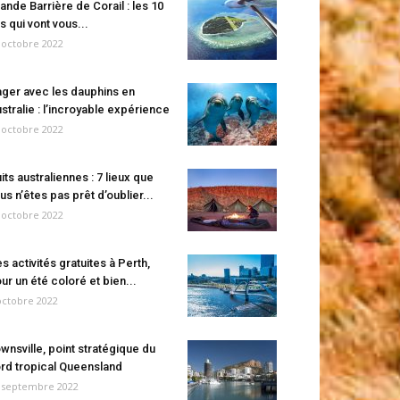
ande Barrière de Corail : les 10
es qui vont vous...
 octobre 2022
ger avec les dauphins en
stralie : l’incroyable expérience
 octobre 2022
its australiennes : 7 lieux que
us n’êtes pas prêt d’oublier...
 octobre 2022
s activités gratuites à Perth,
ur un été coloré et bien...
octobre 2022
wnsville, point stratégique du
rd tropical Queensland
 septembre 2022