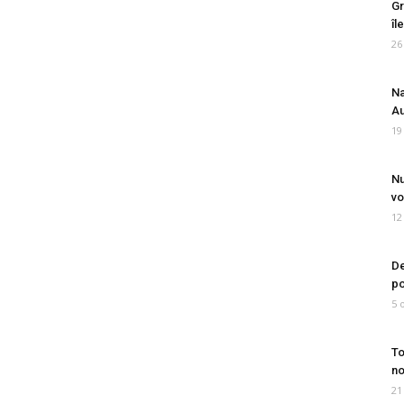
Gr
îl
26
Na
Au
19
Nu
vo
12
De
po
5 
To
no
21