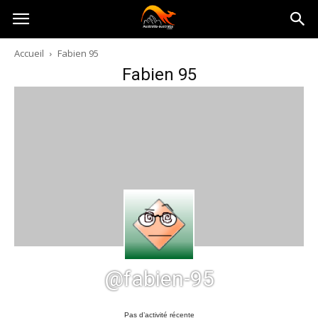
Australia-
Accueil
Fabien 95
Fabien 95
australie.com
@fabien-95
Pas d’activité récente