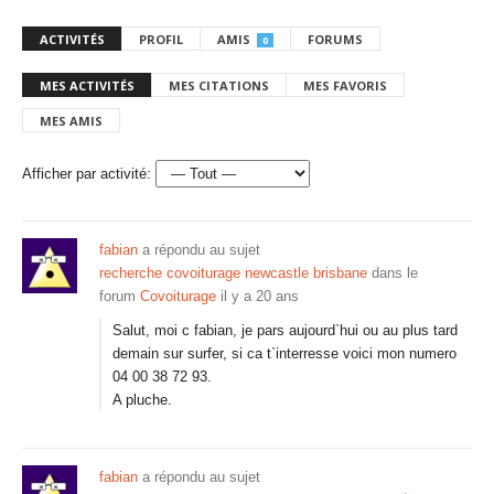
ACTIVITÉS
PROFIL
AMIS
FORUMS
0
MES ACTIVITÉS
MES CITATIONS
MES FAVORIS
MES AMIS
Afficher par activité:
fabian
a répondu au sujet
recherche covoiturage newcastle brisbane
dans le
forum
Covoiturage
il y a 20 ans
Salut, moi c fabian, je pars aujourd`hui ou au plus tard
demain sur surfer, si ca t`interresse voici mon numero
04 00 38 72 93.
A pluche.
fabian
a répondu au sujet