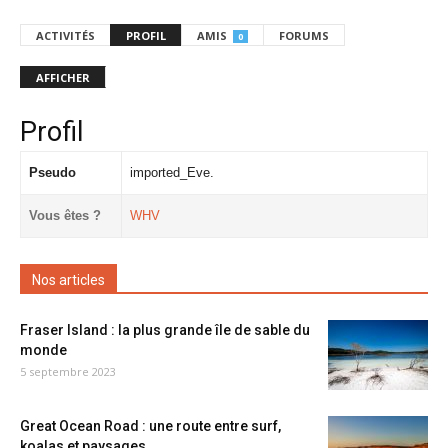
ACTIVITÉS
PROFIL
AMIS
FORUMS
0
AFFICHER
Profil
Pseudo
imported_Eve.
Vous êtes ?
WHV
Nos articles
Fraser Island : la plus grande île de sable du
monde
5 septembre 2023
Great Ocean Road : une route entre surf,
koalas et paysages...