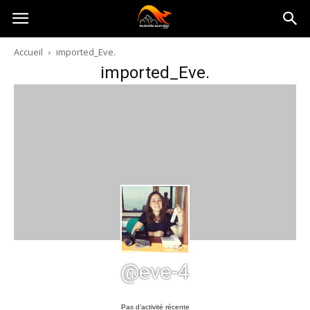
Australia-
Accueil
imported_Eve.
imported_Eve.
australie.com
@eve-4
Pas d’activité récente