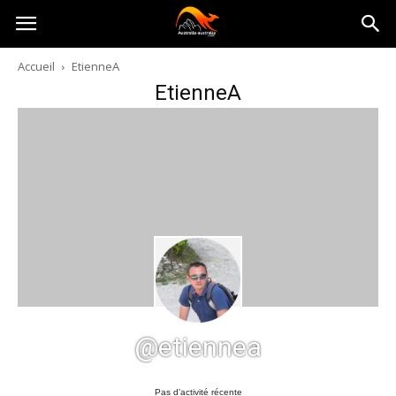
Australia-
Accueil
EtienneA
EtienneA
australie.com
@etiennea
Pas d’activité récente