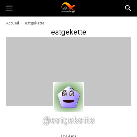
Australia-
Accueil
estgekette
estgekette
australie.com
@estgekette
il y a 3 ans