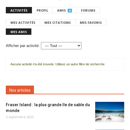
ACTIVITÉS
PROFIL
AMIS
FORUMS
0
MES ACTIVITÉS
MES CITATIONS
MES FAVORIS
MES AMIS
Afficher par activité:
Aucune activité n'a été trouvée. Utilisez un autre filtre de recherche.
Nos articles
Fraser Island : la plus grande île de sable du
monde
5 septembre 2023