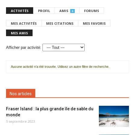
ACTIVITÉS
PROFIL
AMIS
FORUMS
0
MES ACTIVITÉS
MES CITATIONS
MES FAVORIS
MES AMIS
Afficher par activité:
Aucune activité n'a été trouvée. Utilisez un autre filtre de recherche.
Nos articles
Fraser Island : la plus grande île de sable du
monde
5 septembre 2023