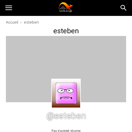
Australia-
Accueil
esteben
esteben
australie.com
@esteben
Pas d’activité récente