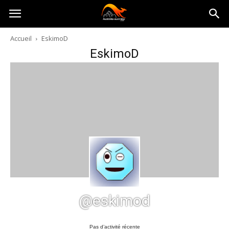
Australia-
Accueil
EskimoD
EskimoD
australie.com
@eskimod
Pas d’activité récente