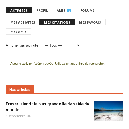
ACTIVITÉS
PROFIL
AMIS
FORUMS
0
MES ACTIVITÉS
MES CITATIONS
MES FAVORIS
MES AMIS
Afficher par activité:
Aucune activité n'a été trouvée. Utilisez un autre filtre de recherche.
Nos articles
Fraser Island : la plus grande île de sable du
monde
5 septembre 2023