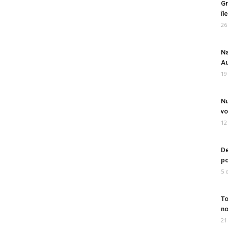
Gr
îl
26
Na
Au
19
Nu
vo
12
De
po
5 
To
no
21