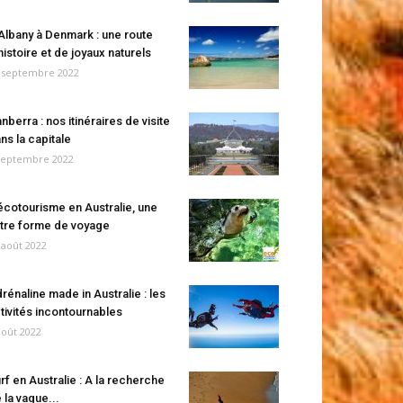
Albany à Denmark : une route
histoire et de joyaux naturels
 septembre 2022
nberra : nos itinéraires de visite
ns la capitale
septembre 2022
écotourisme en Australie, une
tre forme de voyage
 août 2022
rénaline made in Australie : les
tivités incontournables
août 2022
rf en Australie : A la recherche
 la vague...