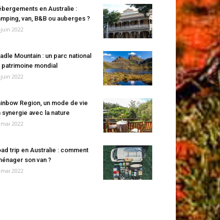
bergements en Australie :
mping, van, B&B ou auberges ?
 juin 2022
adle Mountain : un parc national
 patrimoine mondial
 juin 2022
inbow Region, un mode de vie
 synergie avec la nature
 mai 2022
ad trip en Australie : comment
énager son van ?
 mai 2022