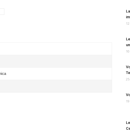
La
im
12
Le
un
10
Vo
Te
nica
25
Vo
19
Le
Ce