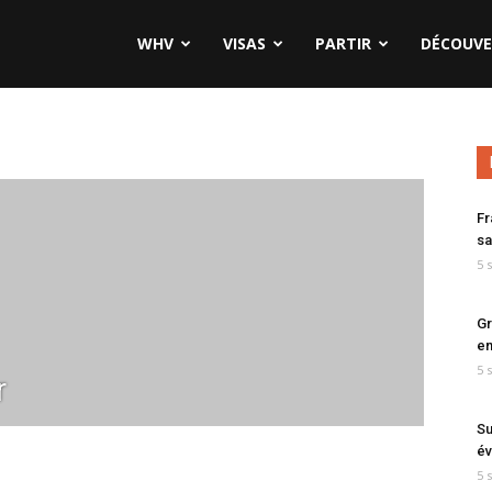
WHV
VISAS
PARTIR
DÉCOUVE
Fr
sa
5 
Gr
en
5 
r
Su
év
5 