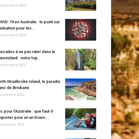
 novembre 2022
VID-19 en Australie : le point sur
 situation pour les...
 novembre 2022
scades à ne pas rater dans le
eensland : notre top...
 novembre 2022
rth Stradbroke Island, le paradis
anc de Brisbane
novembre 2022
c pour l’Australie : que faut-il
porter pour un an Down...
novembre 2022