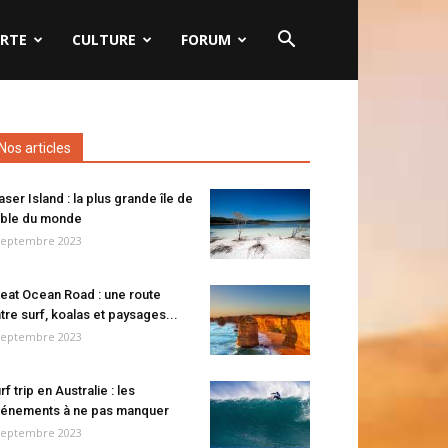
RTE
CULTURE
FORUM
Nos articles
aser Island : la plus grande île de
ble du monde
septembre 2023
eat Ocean Road : une route
tre surf, koalas et paysages...
septembre 2023
rf trip en Australie : les
énements à ne pas manquer
septembre 2023