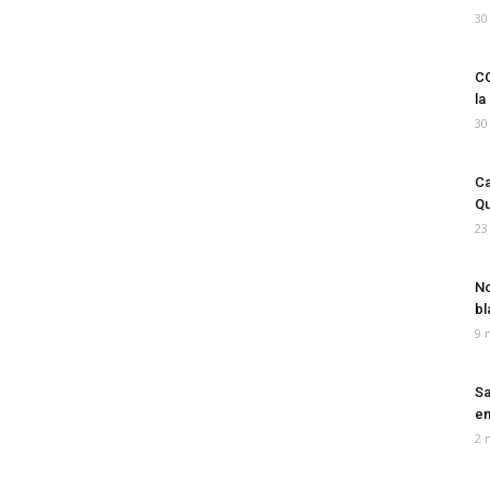
30
CO
la
30
Ca
Qu
23
No
bl
9 
Sa
em
2 