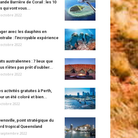
ande Barrière de Corail : les 10
es qui vont vous...
 octobre 2022
ger avec les dauphins en
stralie : l’incroyable expérience
 octobre 2022
its australiennes : 7 lieux que
us n’êtes pas prêt d’oublier...
 octobre 2022
s activités gratuites à Perth,
ur un été coloré et bien...
octobre 2022
wnsville, point stratégique du
rd tropical Queensland
 septembre 2022