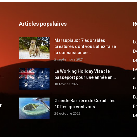
Articles populaires
R
Marsupiaux : 7 adorables
Le
créatures dont vous allez faire
Dé
la connaissance...
2 septembre 2021
Le
Le
Le Working Holiday Visa : le
...
passeport pour une année en...
Au
18 février 2022
Le
E
Grande Barrière de Corail : les
r
Pr
10 îles qui vont vous...
26 octobre 2022
Le