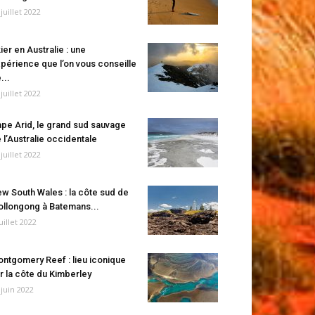
 juillet 2022
ier en Australie : une
périence que l’on vous conseille
...
 juillet 2022
pe Arid, le grand sud sauvage
 l’Australie occidentale
 juillet 2022
w South Wales : la côte sud de
llongong à Batemans...
juillet 2022
ntgomery Reef : lieu iconique
r la côte du Kimberley
 juin 2022