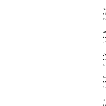
D’
d’
15
Ca
da
7 
L’
au
10
Ad
ac
3 
Su
de