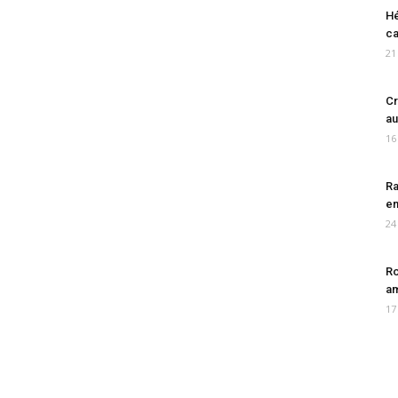
Hé
ca
21
Cr
au
16
Ra
en
24
Ro
am
17