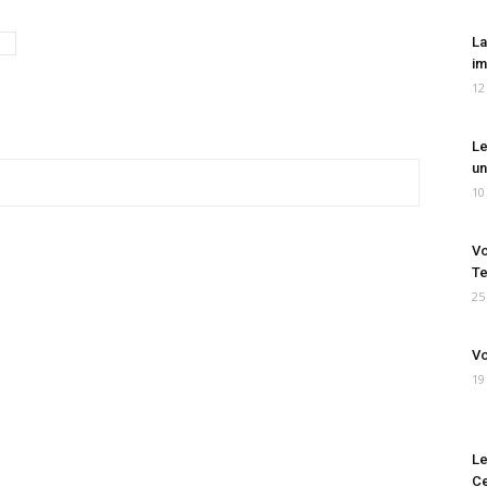
La
im
12
Le
un
10
Vo
Te
25
Vo
19
Le
Ce