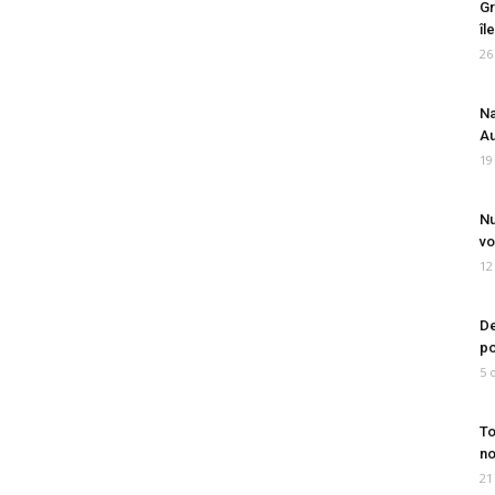
Gr
îl
26
Na
Au
19
Nu
vo
12
De
po
5 
To
no
21