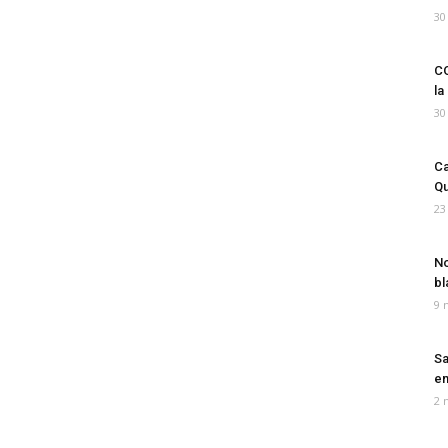
30
CO
la
30
Ca
Qu
23
No
bl
9 
Sa
em
2 