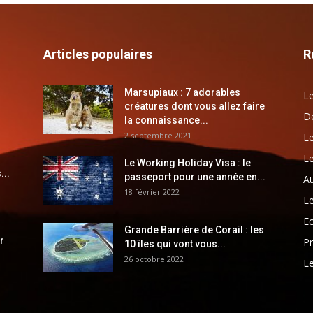
Articles populaires
R
Marsupiaux : 7 adorables
Le
créatures dont vous allez faire
Dé
la connaissance...
2 septembre 2021
Le
Le
Le Working Holiday Visa : le
...
passeport pour une année en...
Au
18 février 2022
Le
E
Grande Barrière de Corail : les
r
Pr
10 îles qui vont vous...
26 octobre 2022
Le