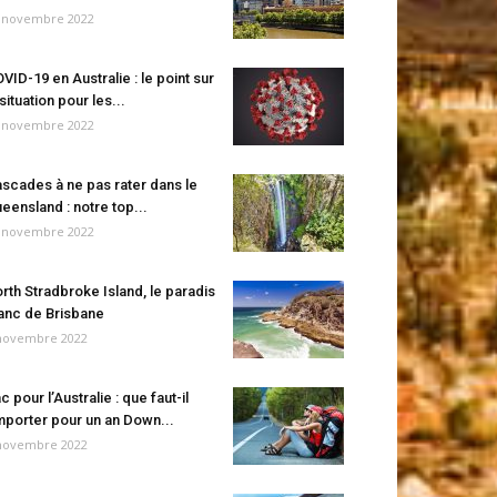
 novembre 2022
VID-19 en Australie : le point sur
 situation pour les...
 novembre 2022
scades à ne pas rater dans le
eensland : notre top...
 novembre 2022
rth Stradbroke Island, le paradis
anc de Brisbane
novembre 2022
c pour l’Australie : que faut-il
porter pour un an Down...
novembre 2022