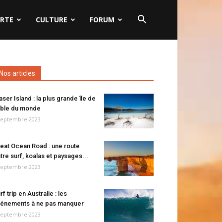
RTE
CULTURE
FORUM
Nos articles
aser Island : la plus grande île de
ble du monde
septembre 2023
eat Ocean Road : une route
tre surf, koalas et paysages...
septembre 2023
rf trip en Australie : les
énements à ne pas manquer
septembre 2023