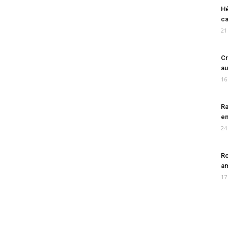
Hé
ca
21
Cr
au
16
Ra
en
24
Ro
am
17