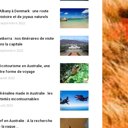
Albany à Denmark : une route
histoire et de joyaux naturels
 septembre 2022
nberra : nos itinéraires de visite
ns la capitale
septembre 2022
écotourisme en Australie, une
tre forme de voyage
 août 2022
rénaline made in Australie : les
tivités incontournables
août 2022
rf en Australie : A la recherche
 la vague...