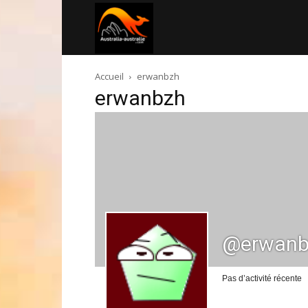
Australia-
Accueil
erwanbzh
australie.com
erwanbzh
@erwanb
Pas d’activité récente