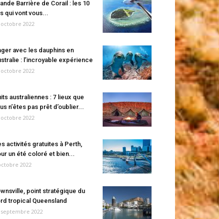
ande Barrière de Corail : les 10
es qui vont vous...
 octobre 2022
ger avec les dauphins en
stralie : l’incroyable expérience
 octobre 2022
its australiennes : 7 lieux que
us n’êtes pas prêt d’oublier...
 octobre 2022
s activités gratuites à Perth,
ur un été coloré et bien...
octobre 2022
wnsville, point stratégique du
rd tropical Queensland
 septembre 2022