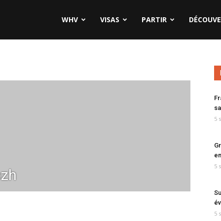
WHV
VISAS
PARTIR
DÉCOUVE
Fr
sa
5 
Gr
en
5 
zh
Su
év
5 