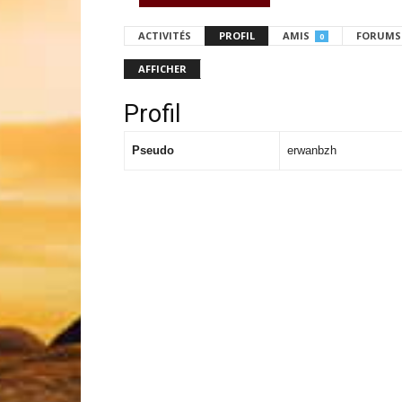
ACTIVITÉS
PROFIL
AMIS
FORUMS
0
AFFICHER
Profil
Pseudo
erwanbzh