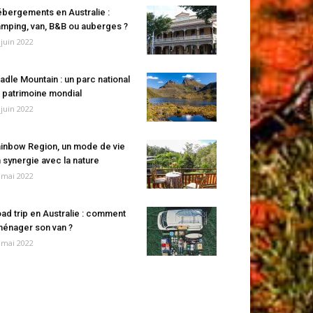
bergements en Australie :
mping, van, B&B ou auberges ?
 juin 2022
adle Mountain : un parc national
 patrimoine mondial
 juin 2022
inbow Region, un mode de vie
 synergie avec la nature
 mai 2022
ad trip en Australie : comment
énager son van ?
 mai 2022