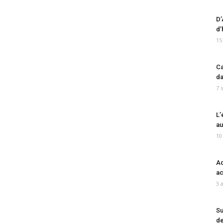
D’
d’
15
Ca
da
7 
L’
au
10
Ad
ac
3 
Su
de