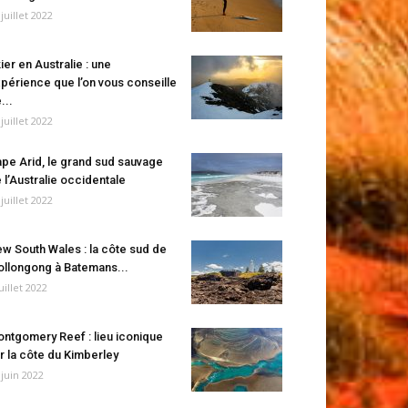
 juillet 2022
ier en Australie : une
périence que l’on vous conseille
...
 juillet 2022
pe Arid, le grand sud sauvage
 l’Australie occidentale
 juillet 2022
w South Wales : la côte sud de
llongong à Batemans...
juillet 2022
ntgomery Reef : lieu iconique
r la côte du Kimberley
 juin 2022