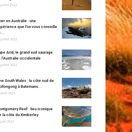
 juillet 2022
ier en Australie : une
périence que l’on vous conseille
...
 juillet 2022
pe Arid, le grand sud sauvage
 l’Australie occidentale
 juillet 2022
w South Wales : la côte sud de
llongong à Batemans...
juillet 2022
ntgomery Reef : lieu iconique
r la côte du Kimberley
 juin 2022