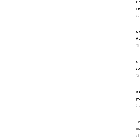
Gr
îl
26
Na
Au
19
Nu
vo
12
De
po
5 
To
no
21