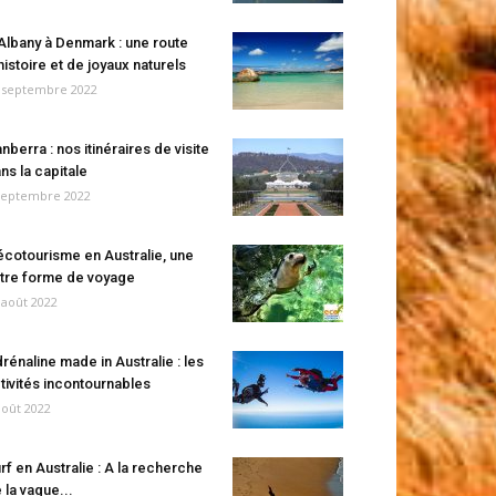
Albany à Denmark : une route
histoire et de joyaux naturels
 septembre 2022
nberra : nos itinéraires de visite
ns la capitale
septembre 2022
écotourisme en Australie, une
tre forme de voyage
 août 2022
rénaline made in Australie : les
tivités incontournables
août 2022
rf en Australie : A la recherche
 la vague...