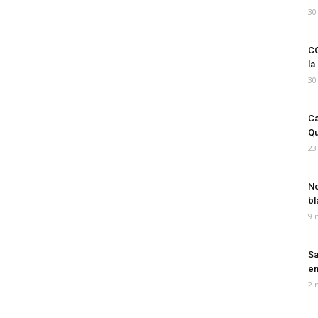
30
CO
la
30
Ca
Qu
23
No
bl
9 
Sa
em
2 