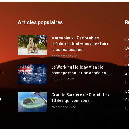
Articles populaires
R
Marsupiaux : 7 adorables
Le
créatures dont vous allez faire
Dé
la connaissance...
2 septembre 2021
Le
Le
Le Working Holiday Visa : le
...
passeport pour une année en...
Au
18 février 2022
Le
E
Grande Barrière de Corail : les
r
Pr
10 îles qui vont vous...
26 octobre 2022
Le