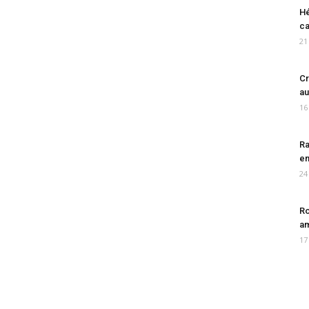
Hé
ca
21
Cr
au
16
Ra
en
24
Ro
am
17