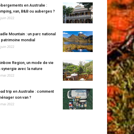
bergements en Australie :
mping, van, B&B ou auberges ?
 juin 2022
adle Mountain : un parc national
 patrimoine mondial
 juin 2022
inbow Region, un mode de vie
 synergie avec la nature
 mai 2022
ad trip en Australie : comment
énager son van ?
 mai 2022