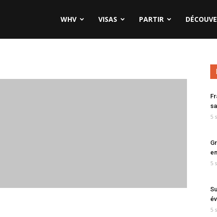
WHV
VISAS
PARTIR
DÉCOUVE
Fr
sa
5 
Gr
en
5 
Su
év
5 