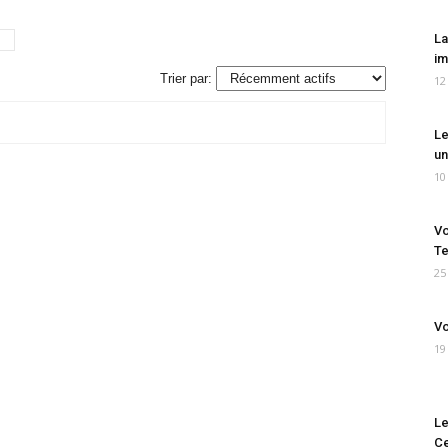
La
im
Trier par:
12
Le
un
10
Vo
Te
25
Vo
19
Le
Ce