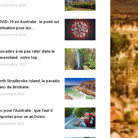
 novembre 2022
VID-19 en Australie : le point sur
 situation pour les...
 novembre 2022
scades à ne pas rater dans le
eensland : notre top...
 novembre 2022
rth Stradbroke Island, le paradis
anc de Brisbane
novembre 2022
c pour l’Australie : que faut-il
porter pour un an Down...
novembre 2022