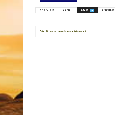
ACTIVITÉS
PROFIL
AMIS
FORUMS
0
Désolé, aucun membre n'a été trouvé.
Mes
amis