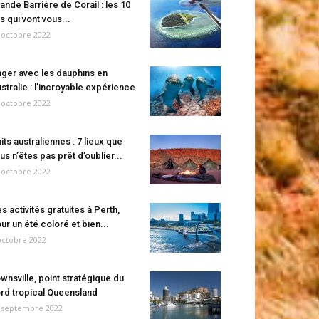
ande Barrière de Corail : les 10
es qui vont vous...
 octobre 2022
ger avec les dauphins en
stralie : l’incroyable expérience
 octobre 2022
its australiennes : 7 lieux que
us n’êtes pas prêt d’oublier...
 octobre 2022
s activités gratuites à Perth,
ur un été coloré et bien...
octobre 2022
wnsville, point stratégique du
rd tropical Queensland
 septembre 2022