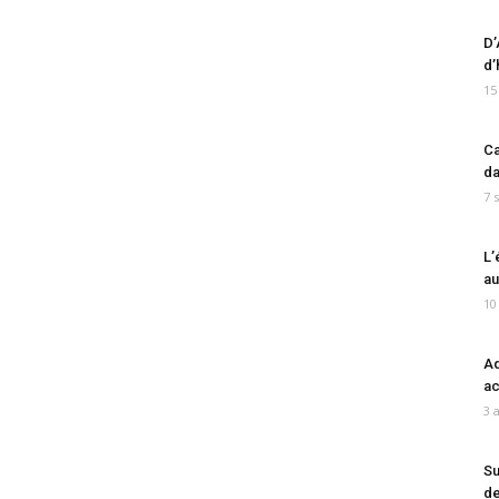
D’
d’
15
Ca
da
7 
L’
au
10
Ad
ac
3 
Su
de