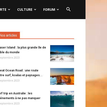
RTE
CULTURE
FORUM
Nos articles
aser Island : la plus grande île de
ble du monde
septembre 2023
eat Ocean Road : une route
tre surf, koalas et paysages...
septembre 2023
rf trip en Australie : les
énements à ne pas manquer
septembre 2023