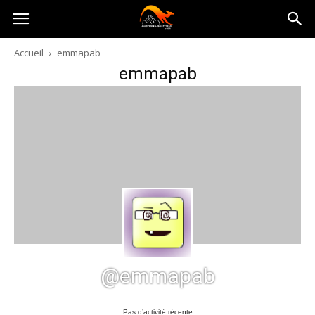
Australia-
Accueil
emmapab
emmapab
australie.com
@emmapab
Pas d’activité récente