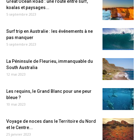
Great Ocean Road : une route entre surf,
koalas et paysages...
5 septembre 2023
Surf trip en Australie : les événements à ne
pas manquer
5 septembre 2023
La Péninsule de Fleurieu, immanquable du
South Australia
12 mai 2023
Les requins, le Grand Blanc pour une peur
bleue ?
10 mai 2023
Voyage de noces dans le Territoire du Nord
et le Centre...
25 janvier 2023