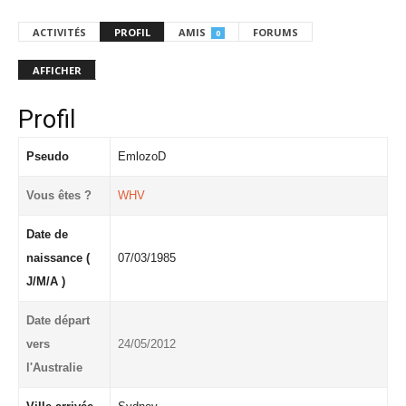
ACTIVITÉS
PROFIL
AMIS
FORUMS
0
AFFICHER
Profil
Pseudo
EmlozoD
Vous êtes ?
WHV
Date de
naissance (
07/03/1985
J/M/A )
Date départ
vers
24/05/2012
l'Australie