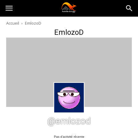
Australia-
Accueil
EmlozoD
EmlozoD
australie.com
@emlozod
Pas d’activité récente