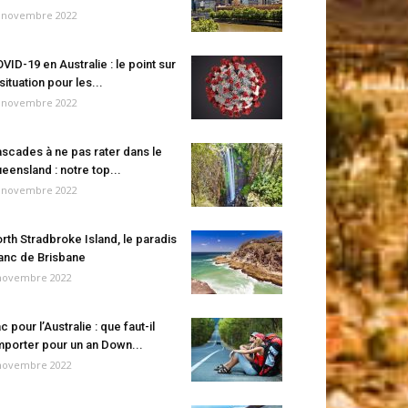
 novembre 2022
VID-19 en Australie : le point sur
 situation pour les...
 novembre 2022
scades à ne pas rater dans le
eensland : notre top...
 novembre 2022
rth Stradbroke Island, le paradis
anc de Brisbane
novembre 2022
c pour l’Australie : que faut-il
porter pour un an Down...
novembre 2022