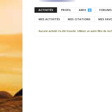
ACTIVITÉS
PROFIL
AMIS
FORUMS
0
MES ACTIVITÉS
MES CITATIONS
MES FAV
Aucune activité n'a été trouvée. Utilisez un autre filtre de re