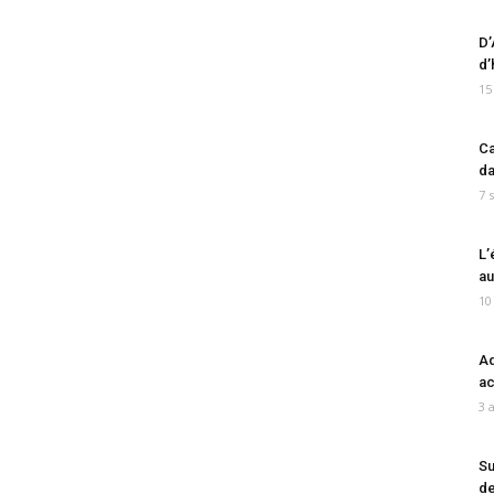
D’
d’
15
Ca
da
7 
L’
au
10
Ad
ac
3 
Su
de