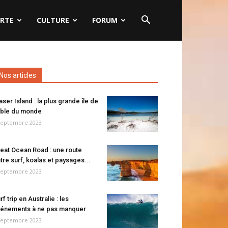
RTE
CULTURE
FORUM
Nos articles
aser Island : la plus grande île de
ble du monde
septembre 2023
eat Ocean Road : une route
tre surf, koalas et paysages...
septembre 2023
rf trip en Australie : les
énements à ne pas manquer
septembre 2023