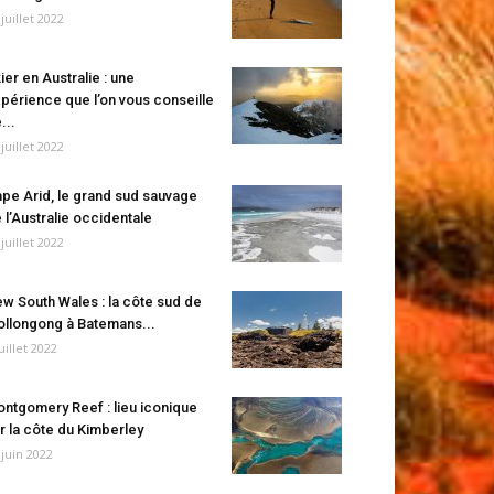
 juillet 2022
ier en Australie : une
périence que l’on vous conseille
...
 juillet 2022
pe Arid, le grand sud sauvage
 l’Australie occidentale
 juillet 2022
w South Wales : la côte sud de
llongong à Batemans...
juillet 2022
ntgomery Reef : lieu iconique
r la côte du Kimberley
 juin 2022