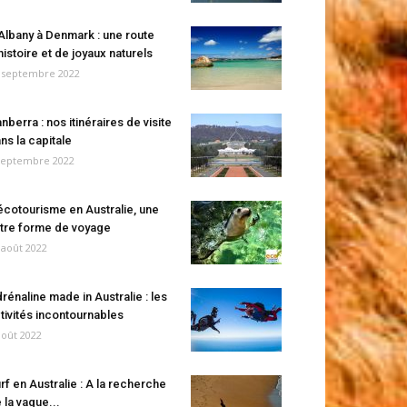
Albany à Denmark : une route
histoire et de joyaux naturels
 septembre 2022
nberra : nos itinéraires de visite
ns la capitale
septembre 2022
écotourisme en Australie, une
tre forme de voyage
 août 2022
rénaline made in Australie : les
tivités incontournables
août 2022
rf en Australie : A la recherche
 la vague...