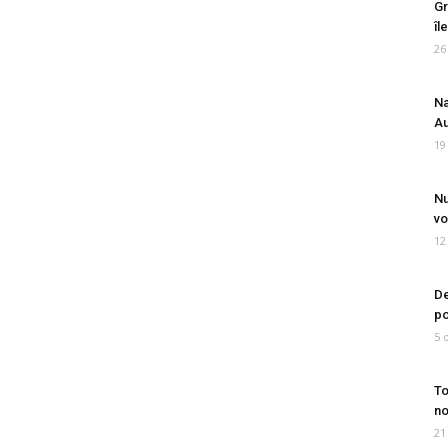
Gr
îl
26
Na
Au
19
Nu
vo
12
De
po
5 
To
no
21