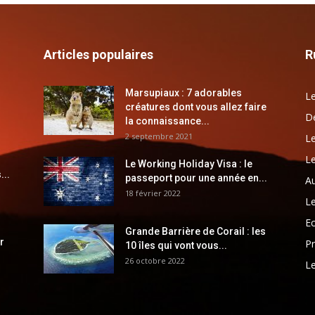
Articles populaires
R
Marsupiaux : 7 adorables
Le
créatures dont vous allez faire
Dé
la connaissance...
2 septembre 2021
Le
Le
Le Working Holiday Visa : le
...
passeport pour une année en...
Au
18 février 2022
Le
E
Grande Barrière de Corail : les
r
Pr
10 îles qui vont vous...
26 octobre 2022
Le