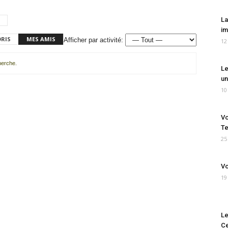
La
im
ORIS
MES AMIS
Afficher par activité:
12
cherche.
Le
un
10
Vo
Te
25
Vo
19
Le
Ce