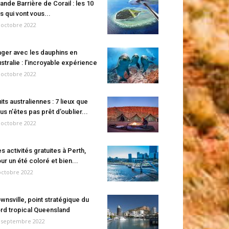
ande Barrière de Corail : les 10
es qui vont vous...
 octobre 2022
ger avec les dauphins en
stralie : l’incroyable expérience
 octobre 2022
its australiennes : 7 lieux que
us n’êtes pas prêt d’oublier...
 octobre 2022
s activités gratuites à Perth,
ur un été coloré et bien...
octobre 2022
wnsville, point stratégique du
rd tropical Queensland
 septembre 2022