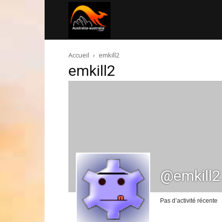
Australia-
Accueil
emkill2
australie.com
emkill2
@emkill2
Pas d’activité récente