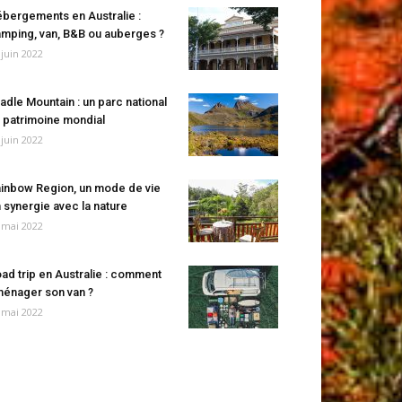
bergements en Australie :
mping, van, B&B ou auberges ?
 juin 2022
adle Mountain : un parc national
 patrimoine mondial
 juin 2022
inbow Region, un mode de vie
 synergie avec la nature
 mai 2022
ad trip en Australie : comment
énager son van ?
 mai 2022