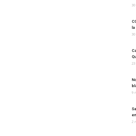
30
CO
la
30
Ca
Qu
23
No
bl
9 
Sa
em
2 