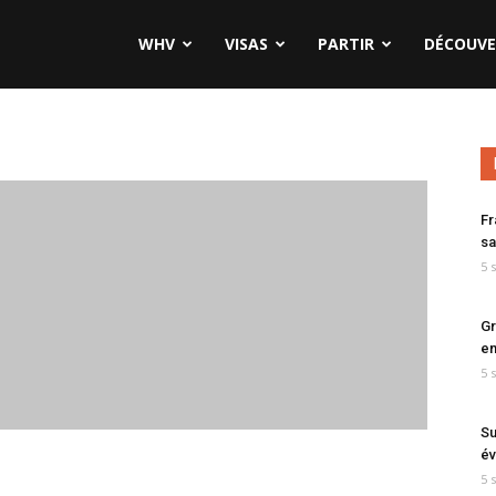
WHV
VISAS
PARTIR
DÉCOUVE
Fr
sa
5 
Gr
en
5 
Su
év
5 