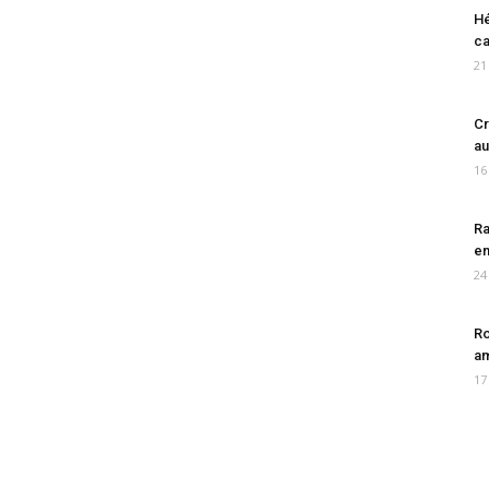
Hé
ca
21
Cr
au
16
Ra
en
24
Ro
am
17