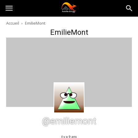
Australia-
Accueil
EmilieMont
EmilieMont
australie.com
@emiliemont
il y a 9 ans