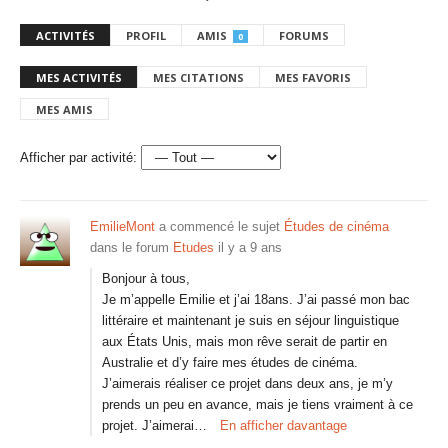
ACTIVITÉS
PROFIL
AMIS
FORUMS
0
MES ACTIVITÉS
MES CITATIONS
MES FAVORIS
MES AMIS
Afficher par activité:
EmilieMont
a commencé le sujet
Études de cinéma
dans le forum
Etudes
il y a 9 ans
Bonjour à tous,
Je m’appelle Emilie et j’ai 18ans. J’ai passé mon bac
littéraire et maintenant je suis en séjour linguistique
aux États Unis, mais mon rêve serait de partir en
Australie et d’y faire mes études de cinéma.
J’aimerais réaliser ce projet dans deux ans, je m’y
prends un peu en avance, mais je tiens vraiment à ce
projet. J’aimerai…
En afficher davantage