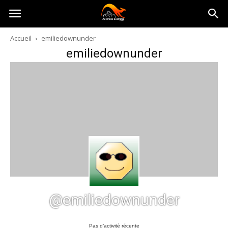
Australia-
Accueil
emiliedownunder
emiliedownunder
australie.com
@emiliedownunder
Pas d’activité récente