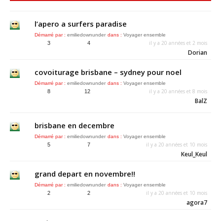
l’apero a surfers paradise
Démarré par :
emiliedownunder
dans :
Voyager ensemble
il y a 20 années et 2 mois
3
4
Dorian
covoiturage brisbane – sydney pour noel
Démarré par :
emiliedownunder
dans :
Voyager ensemble
il y a 20 années et 8 mois
8
12
BalZ
brisbane en decembre
Démarré par :
emiliedownunder
dans :
Voyager ensemble
il y a 20 années et 10 mois
5
7
Keul_Keul
grand depart en novembre!!
Démarré par :
emiliedownunder
dans :
Voyager ensemble
il y a 20 années et 10 mois
2
2
agora7