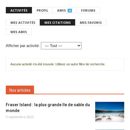
ACTIVITÉS
PROFIL
AMIS
FORUMS
0
MES ACTIVITÉS
MES CITATIONS
MES FAVORIS
MES AMIS
Afficher par activité:
Aucune activité n'a été trouvée. Utilisez un autre filtre de recherche.
Nos articles
Fraser Island : la plus grande île de sable du
monde
5 septembre 2023