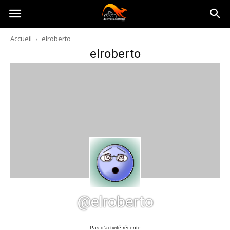
Australia-
Accueil
elroberto
elroberto
australie.com
@elroberto
Pas d’activité récente