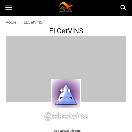
Australia-
Accueil
ELOetVINS
ELOetVINS
australie.com
@eloetvins
Pas d’activité récente