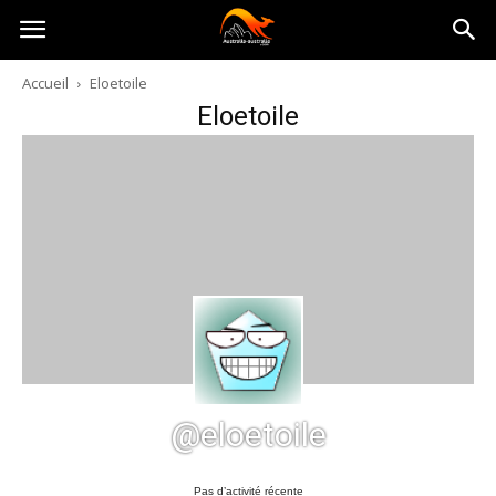
Australia-
Accueil
Eloetoile
Eloetoile
australie.com
@eloetoile
Pas d’activité récente