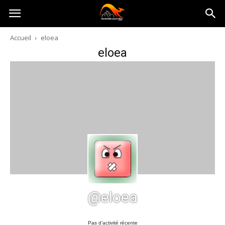
Australia-
Accueil
eloea
eloea
australie.com
@eloea
Pas d’activité récente