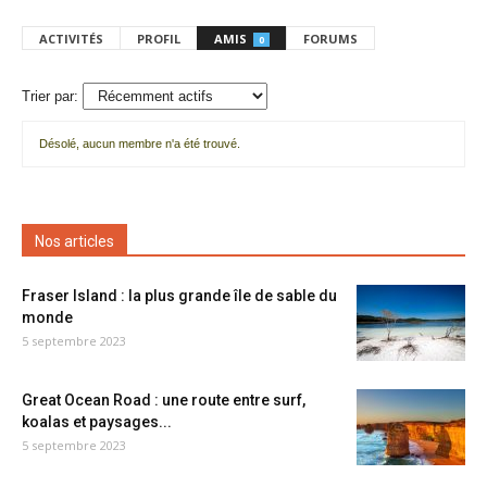
ACTIVITÉS
PROFIL
AMIS
FORUMS
0
Trier par:
Désolé, aucun membre n'a été trouvé.
Mes
amis
Nos articles
Fraser Island : la plus grande île de sable du
monde
5 septembre 2023
Great Ocean Road : une route entre surf,
koalas et paysages...
5 septembre 2023