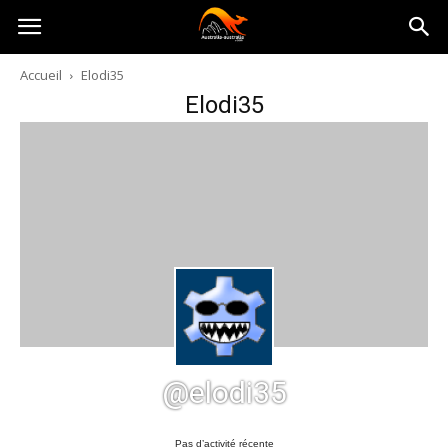
Australia-
Accueil
Elodi35
Elodi35
australie.com
@elodi35
Pas d’activité récente