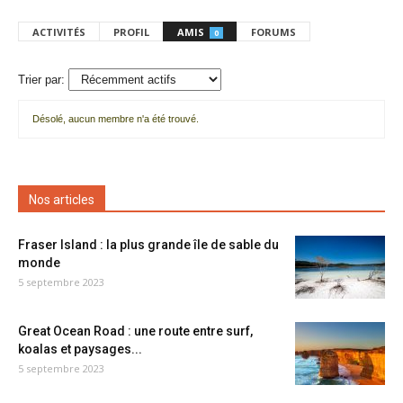
ACTIVITÉS
PROFIL
AMIS
FORUMS
0
Trier par:
Désolé, aucun membre n'a été trouvé.
Mes
amis
Nos articles
Fraser Island : la plus grande île de sable du
monde
5 septembre 2023
Great Ocean Road : une route entre surf,
koalas et paysages...
5 septembre 2023